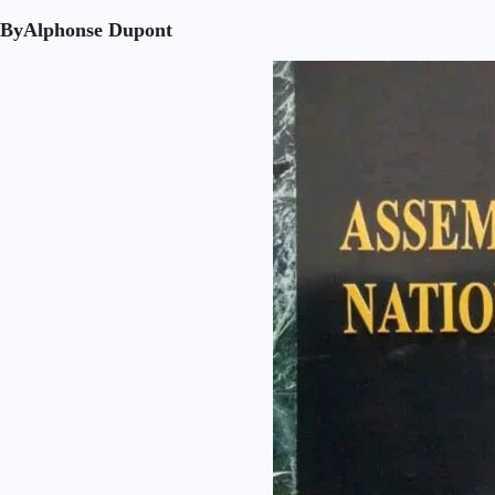
By
Alphonse Dupont