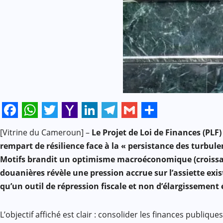
Facebook
WhatsApp
Twitter
Yahoo
LinkedIn
Telegram
Gmail
Share
[Vitrine du Cameroun] –
Le Projet de Loi de Finances (PL
Mail
rempart de résilience face à la « persistance des turbule
Motifs brandit un optimisme macroéconomique (croissance
douanières révèle une pression accrue sur l’assiette exis
qu’un outil de répression fiscale et non d’élargissemen
L’objectif affiché est clair : consolider les finances publ