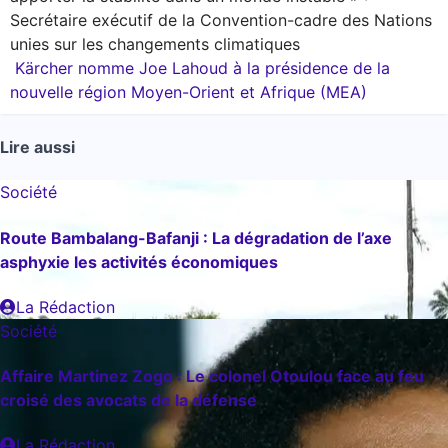
de
Secrétaire exécutif de la Convention-cadre des Nations
l’article
unies sur les changements climatiques
Kärcher nomme Joe Lahoud à la présidence de la
nouvelle région Moyen-Orient et Afrique (MEA)
Lire aussi
Société
Route Bambalang-Bafanji : La dégradation de l’axe
asphyxie les activités économiques
La Rédaction
Société
Affaire Martinez Zogo : Le colonel Otoulou face au feu
croisé des avocats de la défense
La Rédaction