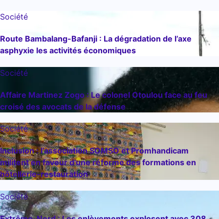
Société
Route Bambalang-Bafanji : La dégradation de l’axe
asphyxie les activités économiques
Société
Affaire Martinez Zogo : Le colonel Otoulou face au feu
croisé des avocats de la défense
Société
Inclusion : l’association SOMSO et Promhandicam
militent en faveur d’une réforme des formations en
hôtellerie-restauration
Société
Extrême-Nord : Les enlèvements explosent avec 308