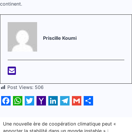
continent.
Priscille Koumi
Post Views:
506
Facebook
WhatsApp
Twitter
Yahoo
LinkedIn
Telegram
Gmail
Share
Mail
Navigation
Une nouvelle ère de coopération climatique peut «
apporter la stabilité dans un monde instable » :