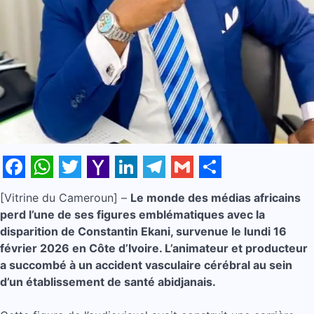
Facebook
WhatsApp
Twitter
Yahoo
LinkedIn
Telegram
Gmail
Share
[Vitrine du Cameroun] –
Le monde des médias africains
Mail
perd l’une de ses figures emblématiques avec la
disparition de Constantin Ekani, survenue le lundi 16
février 2026 en Côte d’Ivoire. L’animateur et producteur
a succombé à un accident vasculaire cérébral au sein
d’un établissement de santé abidjanais.