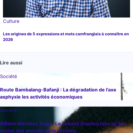
Culture
Les origines de 5 expressions et mots camfranglais à connaître en
2026
Lire aussi
Société
Route Bambalang-Bafanji : La dégradation de l’axe
asphyxie les activités économiques
Société
Affaire Martinez Zogo : Le colonel Otoulou face au feu
croisé des avocats de la défense