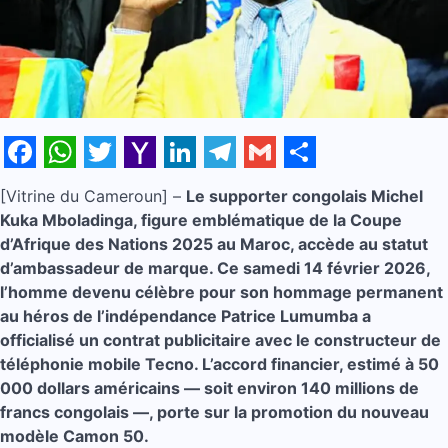
Facebook
WhatsApp
Twitter
Yahoo
LinkedIn
Telegram
Gmail
Share
[Vitrine du Cameroun] –
Le supporter congolais Michel
Mail
Kuka Mboladinga, figure emblématique de la Coupe
d’Afrique des Nations 2025 au Maroc, accède au statut
d’ambassadeur de marque. Ce samedi 14 février 2026,
l’homme devenu célèbre pour son hommage permanent
au héros de l’indépendance Patrice Lumumba a
officialisé un contrat publicitaire avec le constructeur de
téléphonie mobile Tecno. L’accord financier, estimé à 50
000 dollars américains — soit environ 140 millions de
francs congolais —, porte sur la promotion du nouveau
modèle Camon 50.