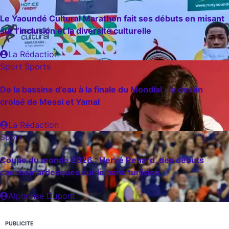
Le Yaoundé Cultural Marathon fait ses débuts en misant
sur l’inclusion et la diversité culturelle
La Rédaction
Sport
Sports
De la bassine d’eau à la finale du Mondial : le destin
croisé de Messi et Yamal
La Rédaction
Sport
Coupe du monde 2026 : Hervé Renard, des débuts
cauchemardesques sur le banc tunisien
Alphonse Dupont
PUBLICITE