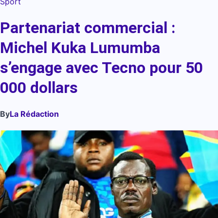
Sport
Partenariat commercial :
Michel Kuka Lumumba
s’engage avec Tecno pour 50
000 dollars
By
La Rédaction