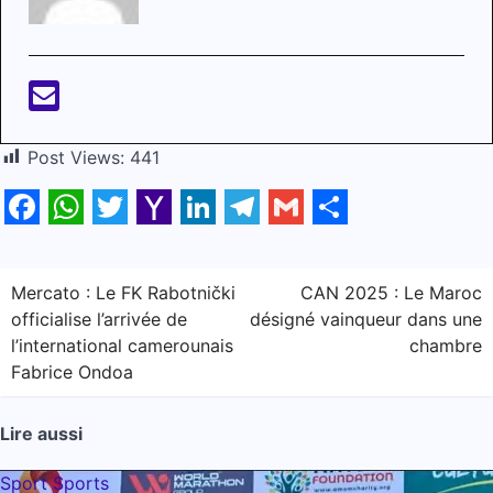
Post Views:
441
Facebook
WhatsApp
Twitter
Yahoo
LinkedIn
Telegram
Gmail
Share
Mail
Navigation
Mercato : Le FK Rabotnički
CAN 2025 : Le Maroc
officialise l’arrivée de
désigné vainqueur dans une
de
l’international camerounais
chambre
l’article
Fabrice Ondoa
Lire aussi
Sport
Sports