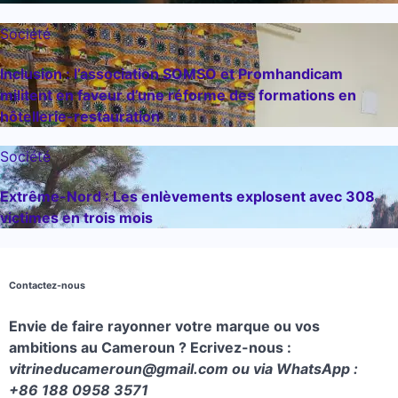
Société
Inclusion : l’association SOMSO et Promhandicam
militent en faveur d’une réforme des formations en
hôtellerie-restauration
Société
Extrême-Nord : Les enlèvements explosent avec 308
victimes en trois mois
Contactez-nous
Envie de faire rayonner votre marque ou vos
ambitions au Cameroun ? Ecrivez-nous :
vitrineducameroun@gmail.com ou via WhatsApp :
+86 188 0958 3571