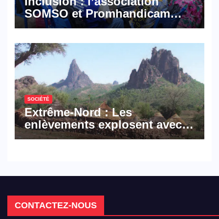
Inclusion : l’association
SOMSO et Promhandicam
militent en faveur d’une
réforme des formations en
hôtellerie-restauration
SOCIÉTÉ
Extrême-Nord : Les
enlèvements explosent avec
308 victimes en trois mois
CONTACTEZ-NOUS