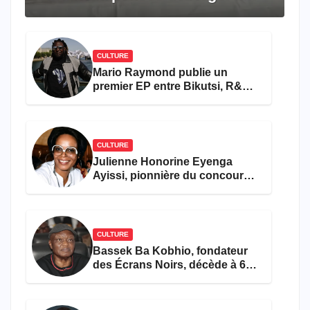
travers le rêve américain
CULTURE
Mario Raymond publie un
premier EP entre Bikutsi, R&B
et pop française
CULTURE
Julienne Honorine Eyenga
Ayissi, pionnière du concours
Miss Cameroun, est décédée
CULTURE
Bassek Ba Kobhio, fondateur
des Écrans Noirs, décède à 69
ans