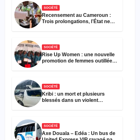
SOCIÉTÉ
Recensement au Cameroun :
Trois prolongations, l’État ne
parvient toujours pas à achever
le comptage de la population
SOCIÉTÉ
Rise Up Women : une nouvelle
promotion de femmes outillées
pour l’emploi et
l’entrepreneuriat
SOCIÉTÉ
Kribi : un mort et plusieurs
blessés dans un violent
accident près du port
SOCIÉTÉ
Axe Douala – Edéa : Un bus de
United Express VIP ravagé par