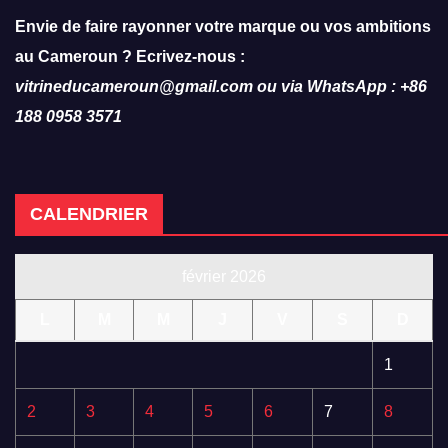
Envie de faire rayonner votre marque ou vos ambitions
au Cameroun ? Ecrivez-nous :
vitrineducameroun@gmail.com ou via WhatsApp : +86
188 0958 3571
CALENDRIER
février 2026
L
M
M
J
V
S
D
1
2
3
4
5
6
7
8