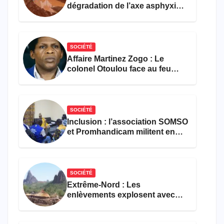
dégradation de l’axe asphyxie
les activités économiques
SOCIÉTÉ
Affaire Martinez Zogo : Le
colonel Otoulou face au feu
croisé des avocats de la
défense
SOCIÉTÉ
Inclusion : l’association SOMSO
et Promhandicam militent en
faveur d’une réforme des
formations en hôtellerie-
restauration
SOCIÉTÉ
Extrême-Nord : Les
enlèvements explosent avec
308 victimes en trois mois