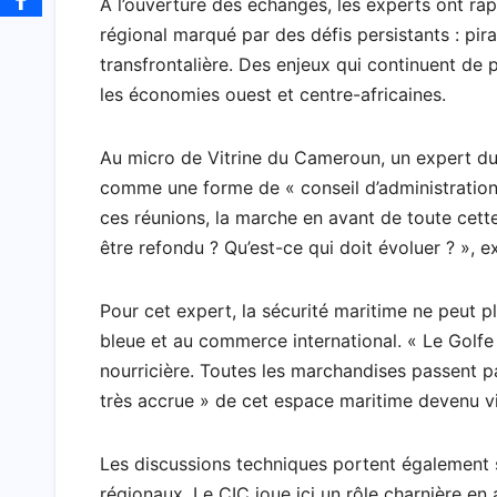
À l’ouverture des échanges, les experts ont ra
régional marqué par des défis persistants : pirater
transfrontalière. Des enjeux qui continuent d
les économies ouest et centre-africaines.
Au micro de Vitrine du Cameroun, un expert d
comme une forme de « conseil d’administration 
ces réunions, la marche en avant de toute cette
être refondu ? Qu’est-ce qui doit évoluer ? », ex
Pour cet expert, la sécurité maritime ne peut p
bleue et au commerce international. « Le Golf
nourricière. Toutes les marchandises passent par 
très accrue » de cet espace maritime devenu vit
Les discussions techniques portent également 
régionaux. Le CIC joue ici un rôle charnière en