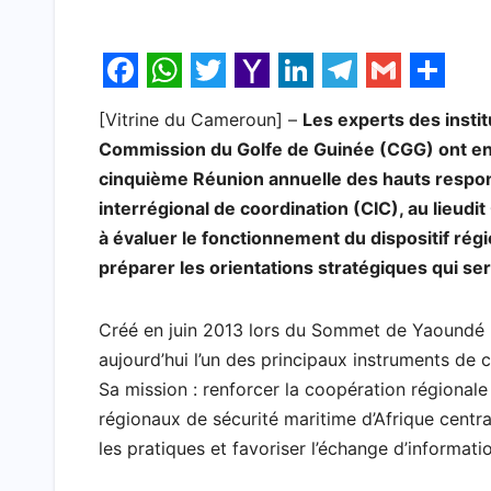
F
W
T
Y
L
T
G
S
[Vitrine du Cameroun] –
Les experts des insti
a
h
w
a
i
e
m
h
Commission du Golfe de Guinée (CGG) ont enta
c
a
i
h
n
l
a
a
cinquième Réunion annuelle des hauts respon
e
t
t
o
k
e
i
r
interrégional de coordination (CIC), au lieudi
b
s
t
o
e
g
l
e
à évaluer le fonctionnement du dispositif régi
préparer les orientations stratégiques qui s
o
A
e
M
d
r
o
p
r
a
I
a
Créé en juin 2013 lors du Sommet de Yaoundé 
k
p
i
n
m
aujourd’hui l’un des principaux instruments de c
l
Sa mission : renforcer la coopération régionale
régionaux de sécurité maritime d’Afrique cent
les pratiques et favoriser l’échange d’informati