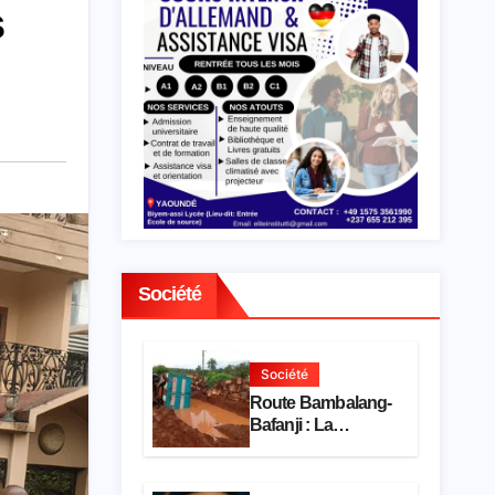
s
Société
Société
Route Bambalang-
Bafanji : La
dégradation de
l’axe asphyxie les
activités