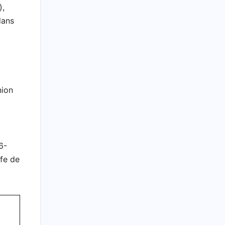
),
dans
nion
6-
lfe de