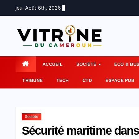
Skip
jeu. Août 6th, 2026
to
content
ACCUEIL
SOCIÉTÉ
ECO & BU
TRIBUNE
TECH
CTD
ESPACE PUB
Société
Sécurité maritime dans 