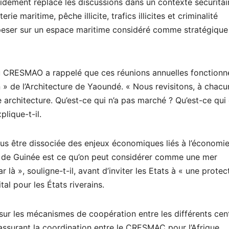
pidement replacé les discussions dans un contexte sécuritai
ie maritime, pêche illicite, trafics illicites et criminalité
e peser sur un espace maritime considéré comme stratégique
u CRESMAO a rappelé que ces réunions annuelles fonctionn
» de l’Architecture de Yaoundé. « Nous revisitons, à chac
 architecture. Qu’est-ce qui n’a pas marché ? Qu’est-ce qui 
plique-t-il.
lus être dissociée des enjeux économiques liés à l’économi
e de Guinée est ce qu’on peut considérer comme une mer
là », souligne-t-il, avant d’inviter les Etats à « une protec
al pour les États riverains.
sur les mécanismes de coopération entre les différents cen
 assurant la coordination entre le CRESMAC pour l’Afrique