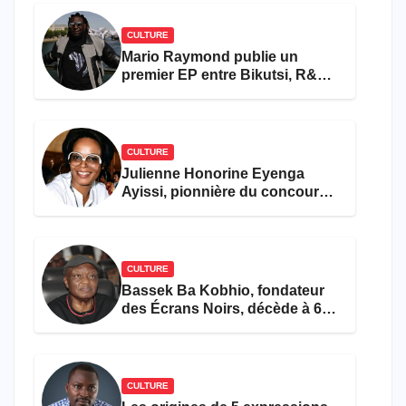
CULTURE
Mario Raymond publie un
premier EP entre Bikutsi, R&B
et pop française
CULTURE
Julienne Honorine Eyenga
Ayissi, pionnière du concours
Miss Cameroun, est décédée
CULTURE
Bassek Ba Kobhio, fondateur
des Écrans Noirs, décède à 69
ans
CULTURE