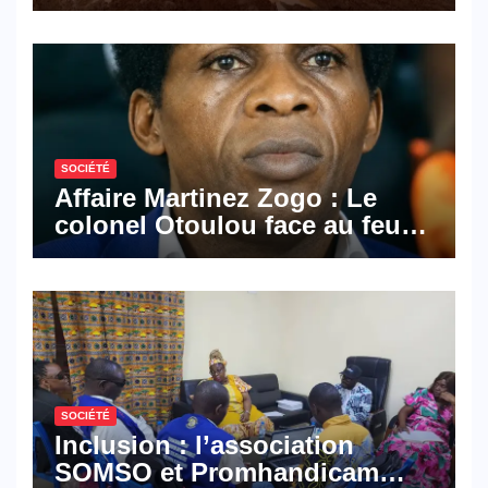
les activités économiques
SOCIÉTÉ
Affaire Martinez Zogo : Le
colonel Otoulou face au feu
croisé des avocats de la
défense
SOCIÉTÉ
Inclusion : l’association
SOMSO et Promhandicam