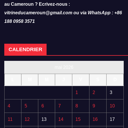
au Cameroun ? Ecrivez-nous :
vitrineducameroun@gmail.com ou via WhatsApp : +86
188 0958 3571
CALENDRIER
mai 2026
L
M
M
J
V
S
D
1
2
3
4
5
6
7
8
9
10
11
12
13
14
15
16
17