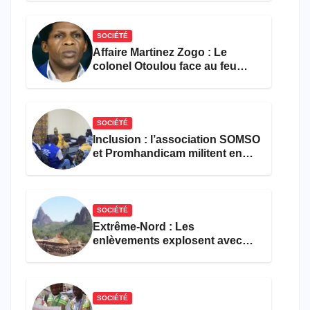
SOCIÉTÉ
Affaire Martinez Zogo : Le
colonel Otoulou face au feu
croisé des avocats de la
défense
SOCIÉTÉ
Inclusion : l’association SOMSO
et Promhandicam militent en
faveur d’une réforme des
formations en hôtellerie-
restauration
SOCIÉTÉ
Extrême-Nord : Les
enlèvements explosent avec
308 victimes en trois mois
SOCIÉTÉ