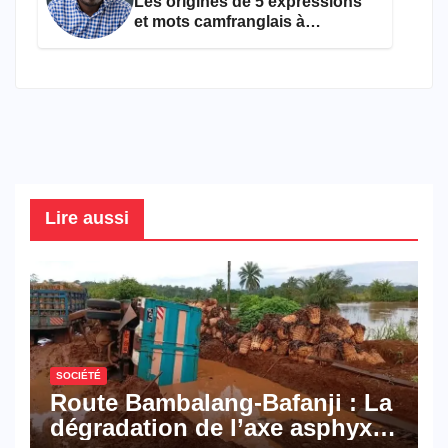
Les origines de 5 expressions
et mots camfranglais à
connaître en 2026
Lire aussi
SOCIÉTÉ
Route Bambalang-Bafanji : La
dégradation de l’axe asphyxie