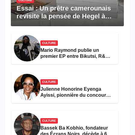
CULTURE
Essai : Un prêtre camerounais
revisite la pensée de Hegel à
travers le rêve américain
CULTURE
Mario Raymond publie un
premier EP entre Bikutsi, R&B
et pop française
CULTURE
Julienne Honorine Eyenga
Ayissi, pionnière du concours
Miss Cameroun, est décédée
CULTURE
Bassek Ba Kobhio, fondateur
des Écrans Noirs, décède à 69