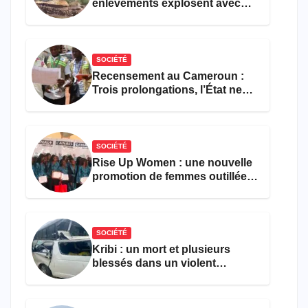
enlèvements explosent avec
308 victimes en trois mois
SOCIÉTÉ
Recensement au Cameroun :
Trois prolongations, l’État ne
parvient toujours pas à achever
le comptage de la population
SOCIÉTÉ
Rise Up Women : une nouvelle
promotion de femmes outillées
pour l’emploi et
l’entrepreneuriat
SOCIÉTÉ
Kribi : un mort et plusieurs
blessés dans un violent
accident près du port