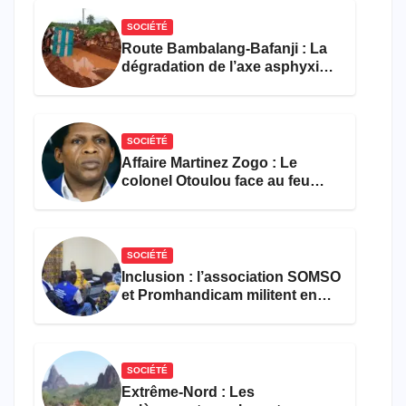
SOCIÉTÉ
Route Bambalang-Bafanji : La
dégradation de l’axe asphyxie
les activités économiques
SOCIÉTÉ
Affaire Martinez Zogo : Le
colonel Otoulou face au feu
croisé des avocats de la
défense
SOCIÉTÉ
Inclusion : l’association SOMSO
et Promhandicam militent en
faveur d’une réforme des
formations en hôtellerie-
restauration
SOCIÉTÉ
Extrême-Nord : Les