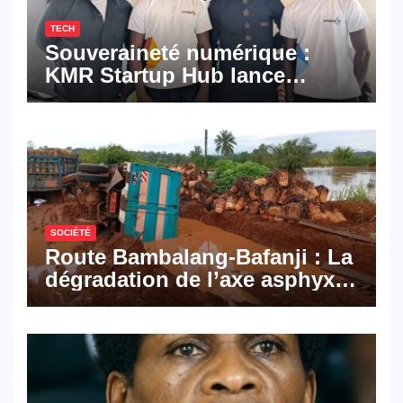
TECH
Souveraineté numérique :
KMR Startup Hub lance
Pyramid Browser et Pyramid
Mail, deux solutions
numériques made in
Cameroon
SOCIÉTÉ
Route Bambalang-Bafanji : La
dégradation de l’axe asphyxie
les activités économiques