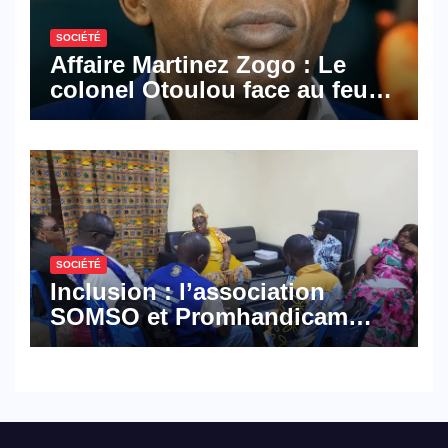
SOCIÉTÉ
Affaire Martinez Zogo : Le
colonel Otoulou face au feu
croisé des avocats de la
défense
SOCIÉTÉ
Inclusion : l’association
SOMSO et Promhandicam
militent en faveur d’une
réforme des formations en
hôtellerie-restauration