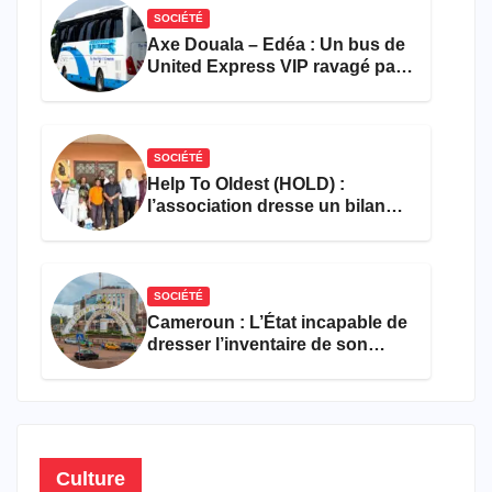
SOCIÉTÉ
Axe Douala – Edéa : Un bus de
United Express VIP ravagé par
les flammes à Missole
SOCIÉTÉ
Help To Oldest (HOLD) :
l’association dresse un bilan
encourageant au premier
semestre de 2026
SOCIÉTÉ
Cameroun : L’État incapable de
dresser l’inventaire de son
propre patrimoine
Culture