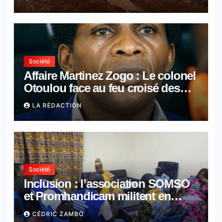
Société
Affaire Martinez Zogo : Le colonel
Otoulou face au feu croisé des
avocats de la défense
LA RÉDACTION
Société
Inclusion : l’association SOMSO
et Promhandicam militent en
faveur d’une réforme des
CÉDRIC ZAMBO
formations en hôtellerie-