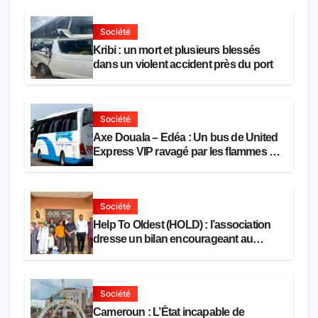
Société
Kribi : un mort et plusieurs blessés
dans un violent accident près du port
Société
Axe Douala – Edéa : Un bus de United
Express VIP ravagé par les flammes à
Missole
Société
Help To Oldest (HOLD) : l’association
dresse un bilan encourageant au
premier semestre de 2026
Société
Cameroun : L’État incapable de