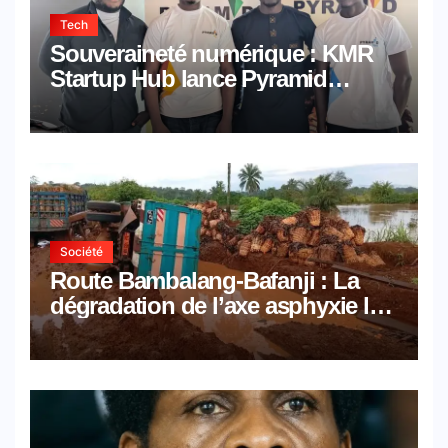
Tech
Souveraineté numérique : KMR
Startup Hub lance Pyramid
Browser et Pyramid Mail, deux
solutions numériques made in
Cameroon
Société
Route Bambalang-Bafanji : La
dégradation de l’axe asphyxie les
activités économiques