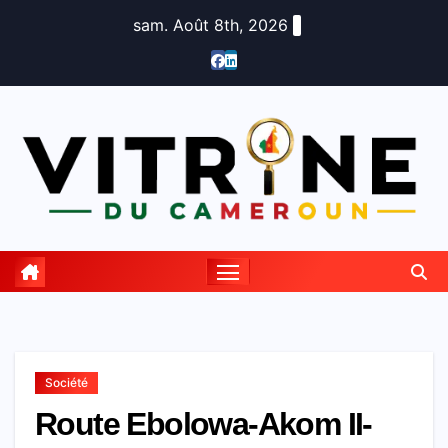
Skip
sam. Août 8th, 2026
to
content
Société
Route Ebolowa-Akom II-