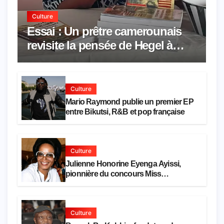
Culture
Essai : Un prêtre camerounais
revisite la pensée de Hegel à
travers le rêve américain
Culture
Mario Raymond publie un premier EP
entre Bikutsi, R&B et pop française
Culture
Julienne Honorine Eyenga Ayissi,
pionnière du concours Miss
Cameroun, est décédée
Culture