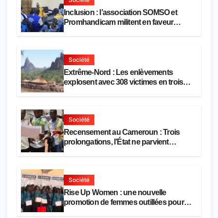
Inclusion : l’association SOMSO et
Promhandicam militent en faveur
d’une réforme des formations en
hôtellerie-restauration
Société
Extrême-Nord : Les enlèvements
explosent avec 308 victimes en trois
mois
Société
Recensement au Cameroun : Trois
prolongations, l’État ne parvient
toujours pas à achever le comptage de
la population
Société
Rise Up Women : une nouvelle
promotion de femmes outillées pour
l’emploi et l’entrepreneuriat