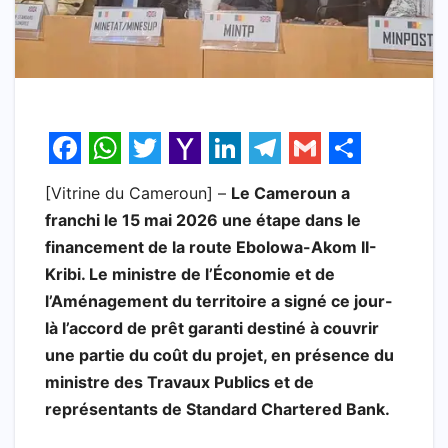
F
W
T
Y
L
T
G
S
[Vitrine du Cameroun] –
Le Cameroun a
a
h
w
a
i
e
m
h
franchi le 15 mai 2026 une étape dans le
c
a
i
h
n
l
a
a
financement de la route Ebolowa-Akom II-
e
t
t
o
k
e
i
r
Kribi. Le ministre de l’Économie et de
b
s
t
o
e
g
l
e
l’Aménagement du territoire a signé ce jour-
là l’accord de prêt garanti destiné à couvrir
o
A
e
M
d
r
une partie du coût du projet, en présence du
o
p
r
a
I
a
ministre des Travaux Publics et de
k
p
i
n
m
représentants de Standard Chartered Bank.
l