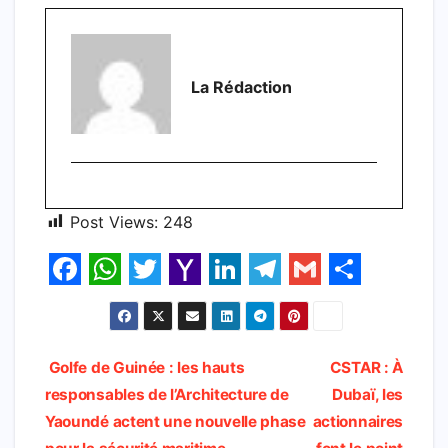
La Rédaction
Post Views:
248
F
W
T
Y
L
T
G
S
a
h
w
a
i
e
m
h
c
a
i
h
n
l
a
a
Navigation
Golfe de Guinée : les hauts
CSTAR : À
e
t
t
o
k
e
i
r
responsables de l’Architecture de
Dubaï, les
de
b
s
t
o
e
g
l
e
Yaoundé actent une nouvelle phase
actionnaires