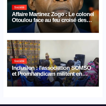
Société
Affaire Martinez Zogo : Le colonel
Otoulou face au feu croisé des
avocats de la défense
Société
Inclusion : l’association SOMSO
et Promhandicam militent en
faveur d’une réforme des
formations en hôtellerie-
restauration