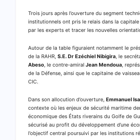
o
p
r
a
I
a
Trois jours après l’ouverture du segment techni
k
p
i
n
m
institutionnels ont pris le relais dans la cap
l
par les experts et tracer les nouvelles orientat
Autour de la table figuraient notamment le pr
de la RAHR,
S.E. Dr Ezéchiel Nibigira
, le secré
Abeso
, le contre-amiral
Jean Mendoua
, repré
de la Défense, ainsi que le capitaine de vaisse
CIC.
Dans son allocution d’ouverture,
Emmanuel Isaa
contexte où les enjeux de sécurité maritime d
économique des États riverains du Golfe de Gui
sécurisé au profit du développement d’une économ
l’objectif central poursuivi par les institutions r