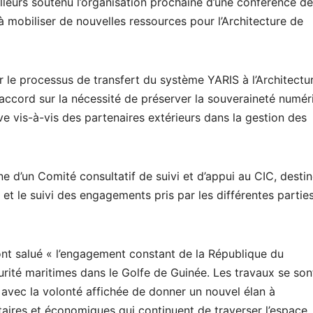
lleurs soutenu l’organisation prochaine d’une conférence d
 à mobiliser de nouvelles ressources pour l’Architecture de
 le processus de transfert du système YARIS à l’Architectu
accord sur la nécessité de préserver la souveraineté numér
e vis-à-vis des partenaires extérieurs dans la gestion des
ne d’un Comité consultatif de suivi et d’appui au CIC, destin
n et le suivi des engagements pris par les différentes partie
 ont salué « l’engagement constant de la République du
urité maritimes dans le Golfe de Guinée. Les travaux se son
 avec la volonté affichée de donner un nouvel élan à
taires et économiques qui continuent de traverser l’espace