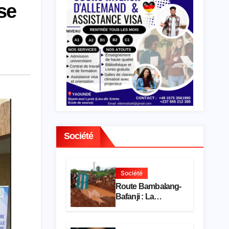
se
Société
Société
Route Bambalang-
Bafanji : La
dégradation de
l’axe asphyxie les
activités