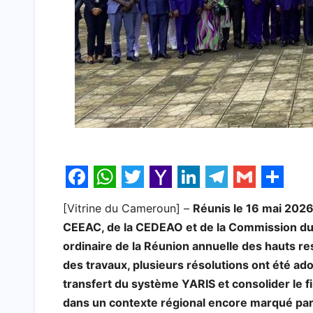
F
W
T
Y
L
T
G
S
[Vitrine du Cameroun] –
Réunis le 16 mai 2026 
a
h
w
a
i
e
m
h
CEEAC, de la CEDEAO et de la Commission du 
c
a
i
h
n
l
a
a
ordinaire de la Réunion annuelle des hauts r
e
t
t
o
k
e
i
r
des travaux, plusieurs résolutions ont été ad
b
s
t
o
e
g
l
e
transfert du système YARIS et consolider le f
dans un contexte régional encore marqué par 
o
A
e
M
d
r