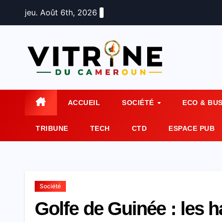
Skip
jeu. Août 6th, 2026
to
content
ACCUEIL
SOCIÉTÉ
ECO & BU
TRIBUNE
TECH
CTD
ESPACE PUB
Société
Golfe de Guinée : les 