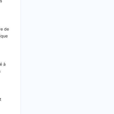
es
re de
ique
é à
s
t