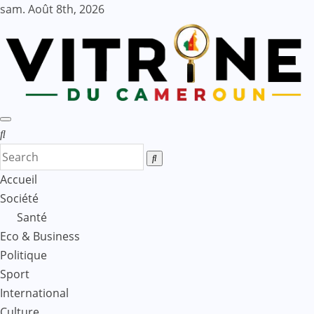
Skip
sam. Août 8th, 2026
to
content
Accueil
Société
Santé
Eco & Business
Politique
Sport
International
Culture