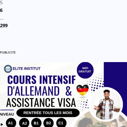
5
6
…
299
PUBLICITE