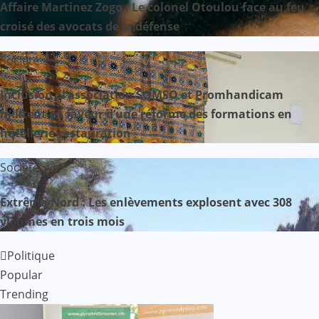
Affaire Martinez Zogo : Le colonel Otoulou face au feu
croisé des avocats de la défense
Société
Inclusion : l’association SOMSO et Promhandicam
militent en faveur d’une réforme des formations en
hôtellerie-restauration
Société
Extrême-Nord : Les enlèvements explosent avec 308
victimes en trois mois
Politique
Popular
Trending