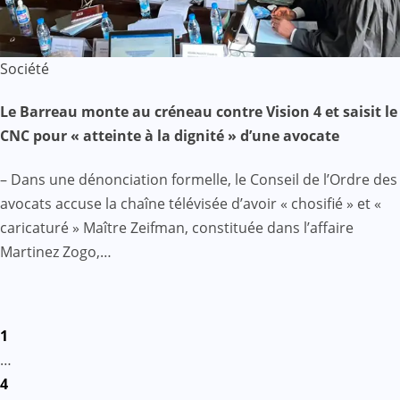
Société
Le Barreau monte au créneau contre Vision 4 et saisit le
CNC pour « atteinte à la dignité » d’une avocate
– Dans une dénonciation formelle, le Conseil de l’Ordre des
avocats accuse la chaîne télévisée d’avoir « chosifié » et «
caricaturé » Maître Zeifman, constituée dans l’affaire
Martinez Zogo,…
Pagination
1
des
…
4
publications