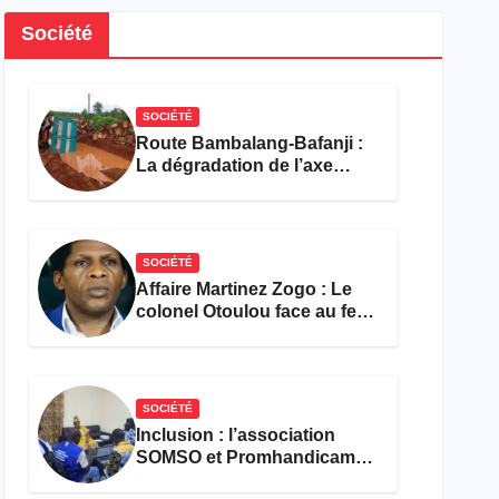
Société
SOCIÉTÉ
Route Bambalang-Bafanji :
La dégradation de l’axe
asphyxie les activités
économiques
SOCIÉTÉ
Affaire Martinez Zogo : Le
colonel Otoulou face au feu
croisé des avocats de la
défense
SOCIÉTÉ
Inclusion : l’association
SOMSO et Promhandicam
militent en faveur d’une