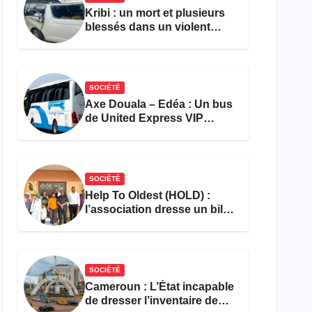
Kribi : un mort et plusieurs
blessés dans un violent
accident près du port
SOCIÉTÉ
Axe Douala – Edéa : Un bus
de United Express VIP
ravagé par les flammes à
Missole
SOCIÉTÉ
Help To Oldest (HOLD) :
l’association dresse un bilan
encourageant au premier
semestre de 2026
SOCIÉTÉ
Cameroun : L’État incapable
de dresser l’inventaire de