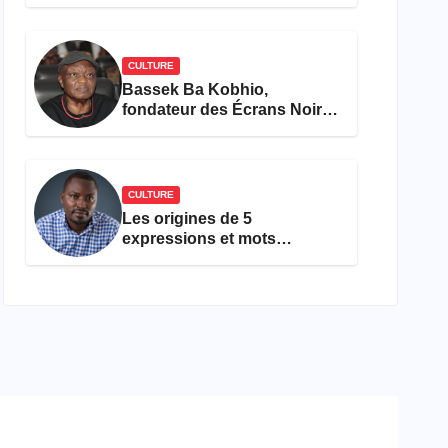
concours Miss Cameroun,
est décédée
CULTURE
Bassek Ba Kobhio,
fondateur des Écrans Noirs,
décède à 69 ans
CULTURE
Les origines de 5
expressions et mots
camfranglais à connaître en
2026