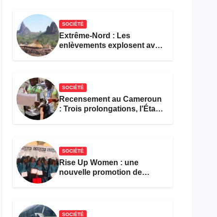
réforme des formations en
hôtellerie-restauration
SOCIÉTÉ
Extrême-Nord : Les
enlèvements explosent avec
308 victimes en trois mois
SOCIÉTÉ
Recensement au Cameroun
: Trois prolongations, l’État
ne parvient toujours pas à
achever le comptage de la
population
SOCIÉTÉ
Rise Up Women : une
nouvelle promotion de
femmes outillées pour
l’emploi et l’entrepreneuriat
SOCIÉTÉ