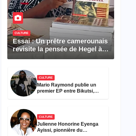
CULTURE
Essai : Un prêtre camerounais
revisite la pensée de Hegel à
travers le rêve américain
CULTURE
Mario Raymond publie un
premier EP entre Bikutsi,
R&B et pop française
CULTURE
Julienne Honorine Eyenga
Ayissi, pionnière du