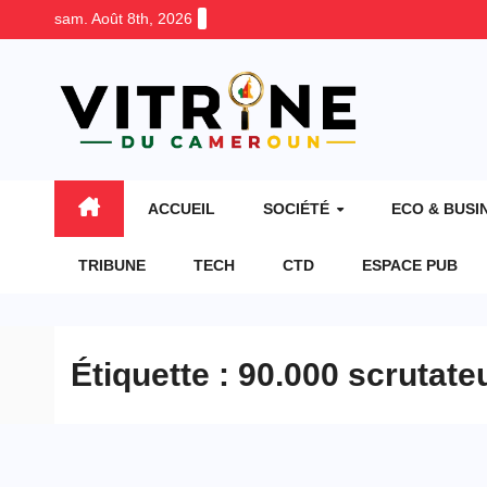
Skip
sam. Août 8th, 2026
to
content
ACCUEIL
SOCIÉTÉ
ECO & BUSI
TRIBUNE
TECH
CTD
ESPACE PUB
Étiquette :
90.000 scrutate