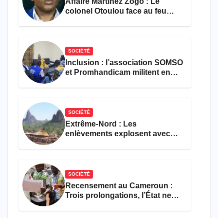
Affaire Martinez Zogo : Le
colonel Otoulou face au feu
croisé des avocats de la
défense
SOCIÉTÉ
Inclusion : l’association SOMSO
et Promhandicam militent en
faveur d’une réforme des
formations en hôtellerie-
restauration
SOCIÉTÉ
Extrême-Nord : Les
enlèvements explosent avec
308 victimes en trois mois
SOCIÉTÉ
Recensement au Cameroun :
Trois prolongations, l’État ne
parvient toujours pas à achever
le comptage de la population