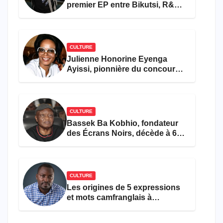
premier EP entre Bikutsi, R&B
et pop française
CULTURE
Julienne Honorine Eyenga
Ayissi, pionnière du concours
Miss Cameroun, est décédée
CULTURE
Bassek Ba Kobhio, fondateur
des Écrans Noirs, décède à 69
ans
CULTURE
Les origines de 5 expressions
et mots camfranglais à
connaître en 2026