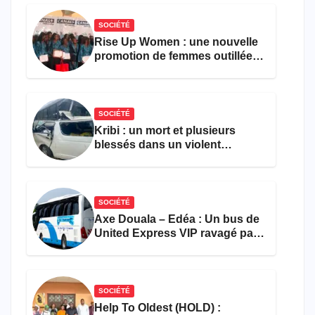
SOCIÉTÉ
Rise Up Women : une nouvelle
promotion de femmes outillées
pour l’emploi et
l’entrepreneuriat
SOCIÉTÉ
Kribi : un mort et plusieurs
blessés dans un violent
accident près du port
SOCIÉTÉ
Axe Douala – Edéa : Un bus de
United Express VIP ravagé par
les flammes à Missole
SOCIÉTÉ
Help To Oldest (HOLD) :