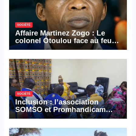
SOCIÉTÉ
Affaire Martinez Zogo : Le
colonel Otoulou face au feu
croisé des avocats de la
défense
SOCIÉTÉ
Inclusion : l’association
SOMSO et Promhandicam
militent en faveur d’une
réforme des formations en
hôtellerie-restauration