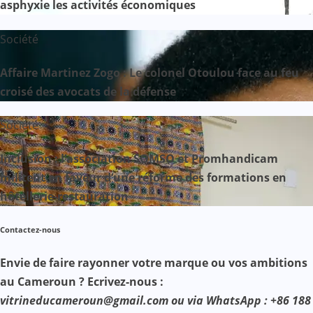
asphyxie les activités économiques
Société
Affaire Martinez Zogo : Le colonel Otoulou face au feu
croisé des avocats de la défense
Société
Inclusion : l’association SOMSO et Promhandicam
militent en faveur d’une réforme des formations en
hôtellerie-restauration
Contactez-nous
Envie de faire rayonner votre marque ou vos ambitions
au Cameroun ? Ecrivez-nous :
vitrineducameroun@gmail.com ou via WhatsApp : +86 188