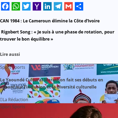
Facebook
WhatsApp
Twitter
Yahoo
LinkedIn
Telegram
Gmail
Share
Mail
N
CAN 1984 : Le Cameroun élimine la Côte d’Ivoire
a
Rigobert Song : « Je suis à une phase de rotation, pour
trouver le bon équilibre »
v
i
Lire aussi
g
Sport
Sports
a
Le Yaoundé Cultural Marathon fait ses débuts en
misant sur l’inclusion et la diversité culturelle
t
i
La Rédaction
Sport
Sports
o