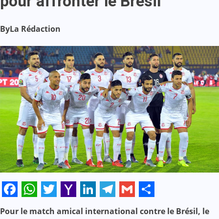
pour affronter le Bresil
By
La Rédaction
Facebook
WhatsApp
Twitter
Yahoo
LinkedIn
Telegram
Gmail
Share
Pour le match amical international contre le Brésil, le