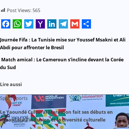
Post Views:
565
Facebook
WhatsApp
Twitter
Yahoo
LinkedIn
Telegram
Gmail
Share
Mail
N
Journée Fifa : La Tunisie mise sur Youssef Msakni et Ali
Abdi pour affronter le Bresil
a
Match amical : Le Cameroun s’incline devant la Corée
v
du Sud
i
Lire aussi
g
Sport
Sports
a
Le Yaoundé Cultural Marathon fait ses débuts en
t
misant sur l’inclusion et la diversité culturelle
i