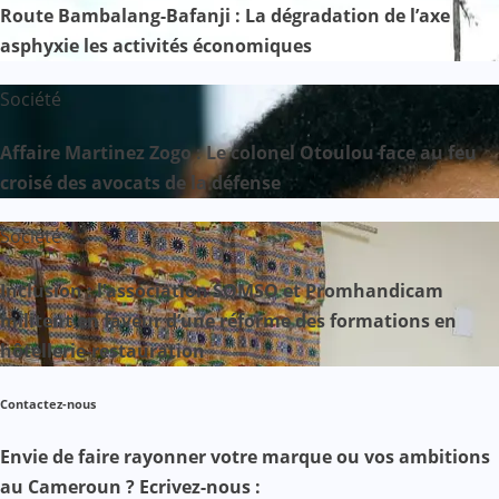
Route Bambalang-Bafanji : La dégradation de l’axe
asphyxie les activités économiques
Société
Affaire Martinez Zogo : Le colonel Otoulou face au feu
croisé des avocats de la défense
Société
Inclusion : l’association SOMSO et Promhandicam
militent en faveur d’une réforme des formations en
hôtellerie-restauration
Contactez-nous
Envie de faire rayonner votre marque ou vos ambitions
au Cameroun ? Ecrivez-nous :