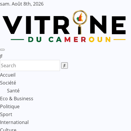
Skip
sam. Août 8th, 2026
to
content
Accueil
Société
Santé
Eco & Business
Politique
Sport
International
Culture