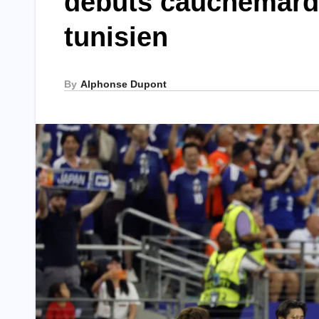
débuts cauchemard
tunisien
By
Alphonse Dupont