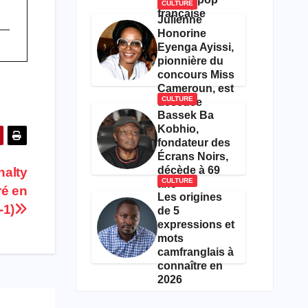
CULTURE
française
Julienne
Honorine
Eyenga Ayissi,
pionnière du
concours Miss
Cameroun, est
CULTURE
décédée
Bassek Ba
Kobhio,
fondateur des
Écrans Noirs,
décède à 69
nalty
CULTURE
ans
ré en
Les origines
-1)
de 5
expressions et
mots
camfranglais à
connaître en
2026