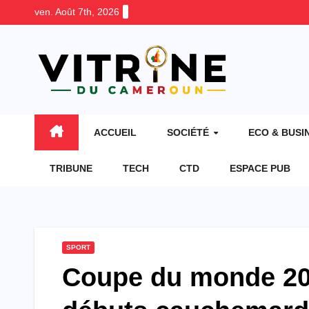
Skip
ven. Août 7th, 2026
to
content
ACCUEIL
SOCIÉTÉ
ECO & BUSI
TRIBUNE
TECH
CTD
ESPACE PUB
SPORT
Coupe du monde 202