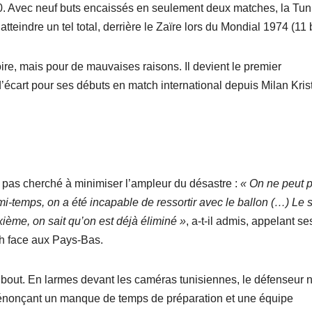
60. Avec neuf buts encaissés en seulement deux matches, la Tun
atteindre un tel total, derrière le Zaïre lors du Mondial 1974 (11 
oire, mais pour de mauvaises raisons. Il devient le premier
 d’écart pour ses débuts en match international depuis Milan Kris
a pas cherché à minimiser l’ampleur du désastre :
« On ne peut 
mi-temps, on a été incapable de ressortir avec le ballon (…) Le 
ième, on sait qu’on est déjà éliminé »
, a-t-il admis, appelant se
tch face aux Pays-Bas.
à bout. En larmes devant les caméras tunisiennes, le défenseur n
dénonçant un manque de temps de préparation et une équipe