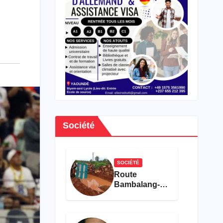
Société
SOCIÉTÉ
Route
Bambalang-
Bafanji : La
dégradation
de l’axe