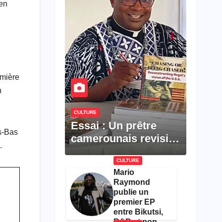
ien
emière
n
CULTURE
Essai : Un prêtre
s-Bas
camerounais revisite
.
la pensée de Hegel à
CULTURE
travers le rêve
Mario
américain
Raymond
publie un
premier EP
entre Bikutsi,
R&B et pop