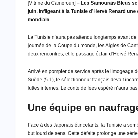
[Vitrine du Cameroun] –
Les Samouraïs Bleus se 
a
h
w
a
i
e
m
h
juin, infligeant à la Tunisie d’Hervé Renard une
c
a
i
h
n
l
a
a
mondiale.
e
t
t
o
k
e
i
r
b
s
t
o
e
g
l
e
La Tunisie n’aura pas attendu longtemps avant de
o
A
e
M
d
r
journée de la Coupe du monde, les Aigles de Car
deux rencontres, et le passage éclair d’Hervé Renar
o
p
r
a
I
a
k
p
i
n
m
Arrivé en pompier de service après le limogeage de
l
Suède (5-1), le sélectionneur français devait inca
luttes internes. Le conte de fées espéré n’aura pa
Une équipe en naufrag
Face à des Japonais étincelants, la Tunisie a som
but lourd de sens. Cette défaite prolonge une série n