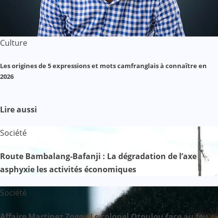
Culture
Les origines de 5 expressions et mots camfranglais à connaître en
2026
Lire aussi
Société
Route Bambalang-Bafanji : La dégradation de l’axe
asphyxie les activités économiques
Société
Affaire Martinez Zogo : Le colonel Otoulou face au feu