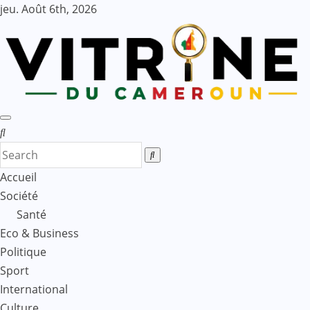
Skip
jeu. Août 6th, 2026
to
content
Accueil
Société
Santé
Eco & Business
Politique
Sport
International
Culture