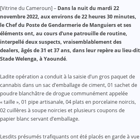
Facebook
WhatsApp
Twitter
Yahoo
LinkedIn
Telegram
Gmail
Share
[Vitrine du Cameroun] –
Dans la nuit du mardi 22
Mail
novembre 2022, aux environs de 22 heures 30 minutes,
le Chef du Poste de Gendarmerie de Manguiers et ses
éléments ont, au cours d’une patrouille de routine,
interpellé deux suspects, vraisemblablement des
dealers, âgés de 31 et 37 ans, dans leur repère au lieu-dit
Stade Welenga, à Yaoundé
.
Ladite opération a conduit à la saisie d’un gros paquet de
cannabis dans un sac d’emballage de ciment, 01 sachet de
poudre blanchâtre de drogue communément appelée
« taille », 01 pipe artisanale, 04 plats en porcelaine noircis,
02 cuillères à soupe noircies et plusieurs coupons de
papier blanc servant d’emballage.
Lesdits présumés trafiquants ont été placés en garde à vue