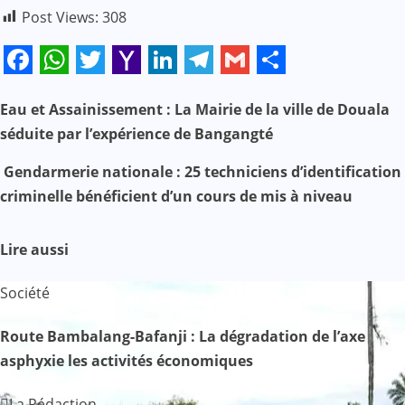
Post Views:
308
Facebook
WhatsApp
Twitter
Yahoo
LinkedIn
Telegram
Gmail
Share
Mail
Eau et Assainissement : La Mairie de la ville de Douala
N
séduite par l’expérience de Bangangté
a
Gendarmerie nationale : 25 techniciens d’identification
v
criminelle bénéficient d’un cours de mis à niveau
i
Lire aussi
g
Société
a
Route Bambalang-Bafanji : La dégradation de l’axe
t
asphyxie les activités économiques
i
La Rédaction