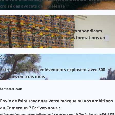
croisé des avocats de la défense
Société
Inclusion : l’association SOMSO et Promhandicam
militent en faveur d’une réforme des formations en
hôtellerie-restauration
Société
Extrême-Nord : Les enlèvements explosent avec 308
victimes en trois mois
Contactez-nous
Envie de faire rayonner votre marque ou vos ambitions
au Cameroun ? Ecrivez-nous :
vitrineducameroun@gmail.com ou via WhatsApp : +86 188