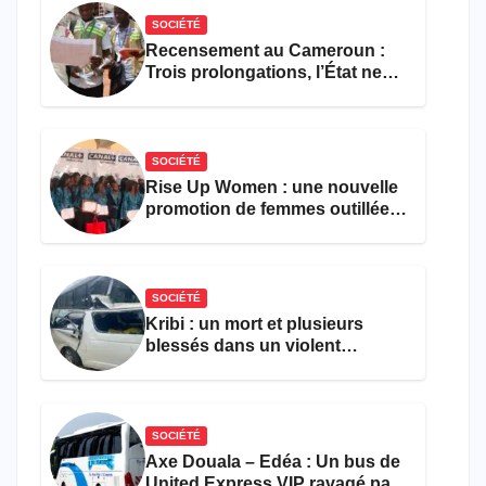
SOCIÉTÉ
Recensement au Cameroun :
Trois prolongations, l’État ne
parvient toujours pas à achever
le comptage de la population
SOCIÉTÉ
Rise Up Women : une nouvelle
promotion de femmes outillées
pour l’emploi et
l’entrepreneuriat
SOCIÉTÉ
Kribi : un mort et plusieurs
blessés dans un violent
accident près du port
SOCIÉTÉ
Axe Douala – Edéa : Un bus de
United Express VIP ravagé par