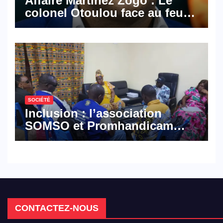
Affaire Martinez Zogo : Le
colonel Otoulou face au feu
croisé des avocats de la
défense
SOCIÉTÉ
Inclusion : l’association
SOMSO et Promhandicam
militent en faveur d’une
réforme des formations en
hôtellerie-restauration
CONTACTEZ-NOUS