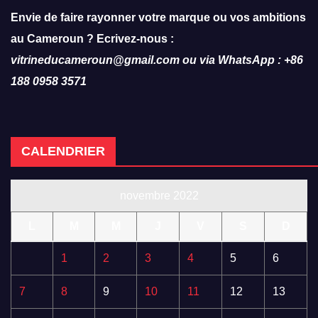
Envie de faire rayonner votre marque ou vos ambitions
au Cameroun ? Ecrivez-nous :
vitrineducameroun@gmail.com ou via WhatsApp : +86
188 0958 3571
CALENDRIER
novembre 2022
L
M
M
J
V
S
D
1
2
3
4
5
6
7
8
9
10
11
12
13