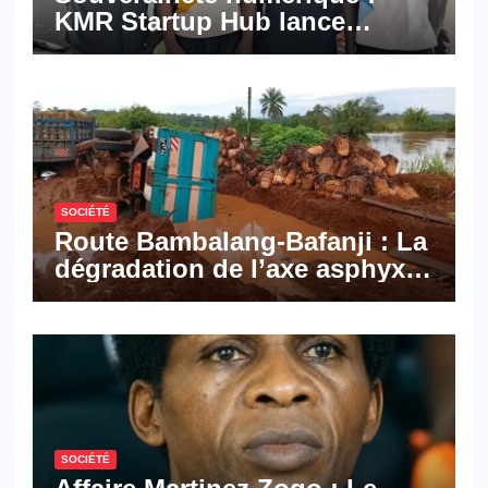
KMR Startup Hub lance
Pyramid Browser et Pyramid
Mail, deux solutions
numériques made in
Cameroon
SOCIÉTÉ
Route Bambalang-Bafanji : La
dégradation de l’axe asphyxie
les activités économiques
SOCIÉTÉ