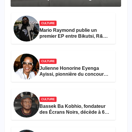
travers le rêve américain
CULTURE
Mario Raymond publie un
premier EP entre Bikutsi, R&B
et pop française
CULTURE
Julienne Honorine Eyenga
Ayissi, pionnière du concours
Miss Cameroun, est décédée
CULTURE
Bassek Ba Kobhio, fondateur
des Écrans Noirs, décède à 69
ans