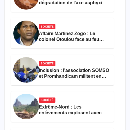
dégradation de l’axe asphyxie
les activités économiques
SOCIÉTÉ
Affaire Martinez Zogo : Le
colonel Otoulou face au feu
croisé des avocats de la
défense
SOCIÉTÉ
Inclusion : l’association SOMSO
et Promhandicam militent en
faveur d’une réforme des
formations en hôtellerie-
restauration
SOCIÉTÉ
Extrême-Nord : Les
enlèvements explosent avec
308 victimes en trois mois