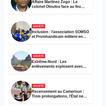
Affaire Martinez Zogo : Le
colonel Otoulou face au feu
croisé des avocats de la
défense
SOCIÉTÉ
Inclusion : l’association SOMSO
et Promhandicam militent en
faveur d’une réforme des
formations en hôtellerie-
restauration
SOCIÉTÉ
Extrême-Nord : Les
enlèvements explosent avec
308 victimes en trois mois
SOCIÉTÉ
Recensement au Cameroun :
Trois prolongations, l’État ne
parvient toujours pas à achever
le comptage de la population