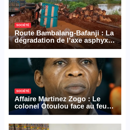
Cameroon
SOCIÉTÉ
Route Bambalang-Bafanji : La
dégradation de l’axe asphyxie
les activités économiques
SOCIÉTÉ
Affaire Martinez Zogo : Le
colonel Otoulou face au feu
croisé des avocats de la
défense