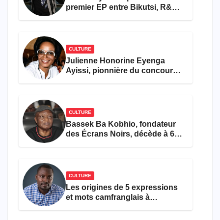
premier EP entre Bikutsi, R&B
et pop française
CULTURE
Julienne Honorine Eyenga
Ayissi, pionnière du concours
Miss Cameroun, est décédée
CULTURE
Bassek Ba Kobhio, fondateur
des Écrans Noirs, décède à 69
ans
CULTURE
Les origines de 5 expressions
et mots camfranglais à
connaître en 2026