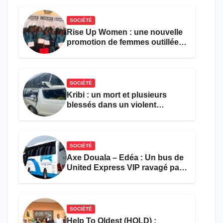
SOCIÉTÉ
Rise Up Women : une nouvelle
promotion de femmes outillées
pour l’emploi et
l’entrepreneuriat
SOCIÉTÉ
Kribi : un mort et plusieurs
blessés dans un violent
accident près du port
SOCIÉTÉ
Axe Douala – Edéa : Un bus de
United Express VIP ravagé par
les flammes à Missole
SOCIÉTÉ
Help To Oldest (HOLD) :