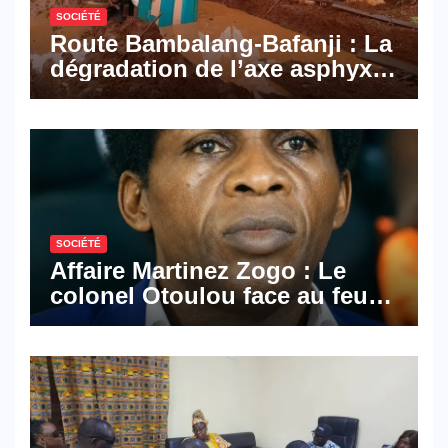
SOCIÉTÉ
Route Bambalang-Bafanji : La
dégradation de l’axe asphyxie
les activités économiques
SOCIÉTÉ
Affaire Martinez Zogo : Le
colonel Otoulou face au feu
croisé des avocats de la
défense