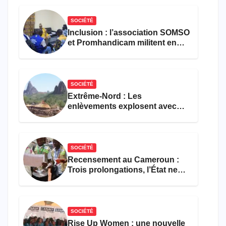
SOCIÉTÉ
Inclusion : l’association SOMSO
et Promhandicam militent en
faveur d’une réforme des
formations en hôtellerie-
restauration
SOCIÉTÉ
Extrême-Nord : Les
enlèvements explosent avec
308 victimes en trois mois
SOCIÉTÉ
Recensement au Cameroun :
Trois prolongations, l’État ne
parvient toujours pas à achever
le comptage de la population
SOCIÉTÉ
Rise Up Women : une nouvelle