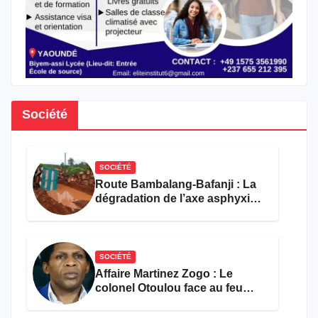
Société
SOCIÉTÉ
Route Bambalang-Bafanji : La
dégradation de l’axe asphyxie
les activités économiques
SOCIÉTÉ
Affaire Martinez Zogo : Le
colonel Otoulou face au feu
croisé des avocats de la
défense