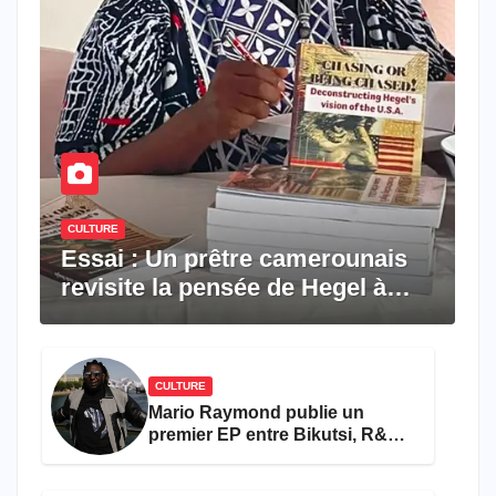
CULTURE
Essai : Un prêtre camerounais
revisite la pensée de Hegel à
travers le rêve américain
CULTURE
Mario Raymond publie un
premier EP entre Bikutsi, R&B
et pop française