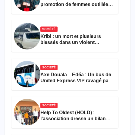
promotion de femmes outillées
pour l’emploi et
l’entrepreneuriat
SOCIÉTÉ
Kribi : un mort et plusieurs
blessés dans un violent
accident près du port
SOCIÉTÉ
Axe Douala – Edéa : Un bus de
United Express VIP ravagé par
les flammes à Missole
SOCIÉTÉ
Help To Oldest (HOLD) :
l’association dresse un bilan
encourageant au premier
semestre de 2026