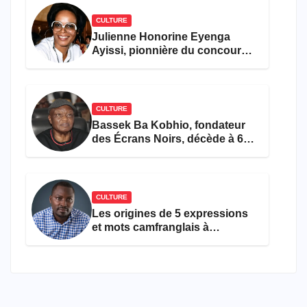
CULTURE
Julienne Honorine Eyenga
Ayissi, pionnière du concours
Miss Cameroun, est décédée
CULTURE
Bassek Ba Kobhio, fondateur
des Écrans Noirs, décède à 69
ans
CULTURE
Les origines de 5 expressions
et mots camfranglais à
connaître en 2026