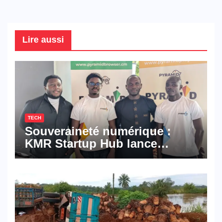
Lire aussi
TECH
Souveraineté numérique :
KMR Startup Hub lance
Pyramid Browser et Pyramid
Mail, deux solutions
numériques made in
Cameroon