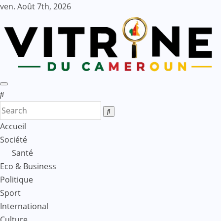
Skip
ven. Août 7th, 2026
to
content
Accueil
Société
Santé
Eco & Business
Politique
Sport
International
Culture