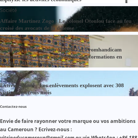
Société
Affaire Martinez Zogo : Le colonel Otoulou face au feu
croisé des avocats de la défense
Société
Inclusion : l’association SOMSO et Promhandicam
militent en faveur d’une réforme des formations en
hôtellerie-restauration
Société
Extrême-Nord : Les enlèvements explosent avec 308
victimes en trois mois
Contactez-nous
Envie de faire rayonner votre marque ou vos ambitions
au Cameroun ? Ecrivez-nous :
vitrineducameroun@gmail.com ou via WhatsApp : +86 188