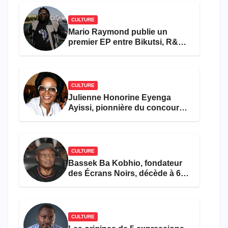
CULTURE
Mario Raymond publie un
premier EP entre Bikutsi, R&B
et pop française
CULTURE
Julienne Honorine Eyenga
Ayissi, pionnière du concours
Miss Cameroun, est décédée
CULTURE
Bassek Ba Kobhio, fondateur
des Écrans Noirs, décède à 69
ans
CULTURE