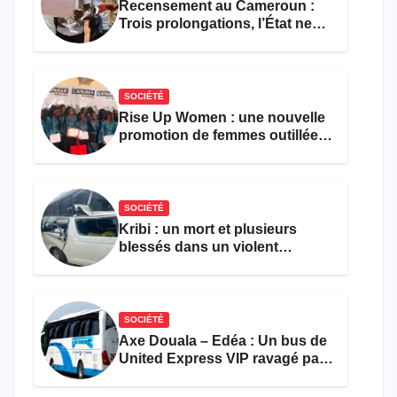
Recensement au Cameroun :
Trois prolongations, l’État ne
parvient toujours pas à achever
le comptage de la population
SOCIÉTÉ
Rise Up Women : une nouvelle
promotion de femmes outillées
pour l’emploi et
l’entrepreneuriat
SOCIÉTÉ
Kribi : un mort et plusieurs
blessés dans un violent
accident près du port
SOCIÉTÉ
Axe Douala – Edéa : Un bus de
United Express VIP ravagé par
les flammes à Missole