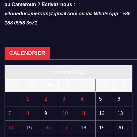
au Cameroun ? Ecrivez-nous :
vitrineducameroun@gmail.com ou via WhatsApp : +86
188 0958 3571
CALENDRIER
novembre 2022
L
M
M
J
V
S
D
1
2
3
4
5
6
7
8
9
10
11
12
13
14
15
16
17
18
19
20