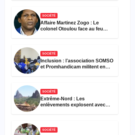
SOCIÉTÉ
Affaire Martinez Zogo : Le
colonel Otoulou face au feu
croisé des avocats de la
défense
SOCIÉTÉ
Inclusion : l’association SOMSO
et Promhandicam militent en
faveur d’une réforme des
formations en hôtellerie-
restauration
SOCIÉTÉ
Extrême-Nord : Les
enlèvements explosent avec
308 victimes en trois mois
SOCIÉTÉ