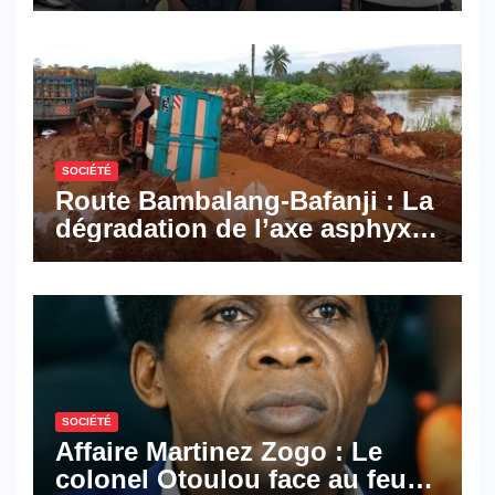
Pyramid Browser et Pyramid
Mail, deux solutions
numériques made in
Cameroon
SOCIÉTÉ
Route Bambalang-Bafanji : La
dégradation de l’axe asphyxie
les activités économiques
SOCIÉTÉ
Affaire Martinez Zogo : Le
colonel Otoulou face au feu