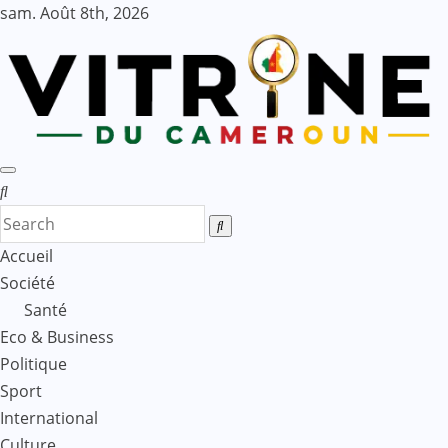
Skip
sam. Août 8th, 2026
to
content
Accueil
Société
Santé
Eco & Business
Politique
Sport
International
Culture