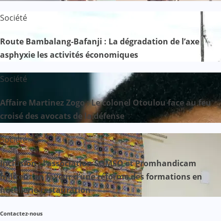
Société
Route Bambalang-Bafanji : La dégradation de l’axe
asphyxie les activités économiques
Société
Affaire Martinez Zogo : Le colonel Otoulou face au feu
croisé des avocats de la défense
Société
Inclusion : l’association SOMSO et Promhandicam
militent en faveur d’une réforme des formations en
hôtellerie-restauration
Contactez-nous