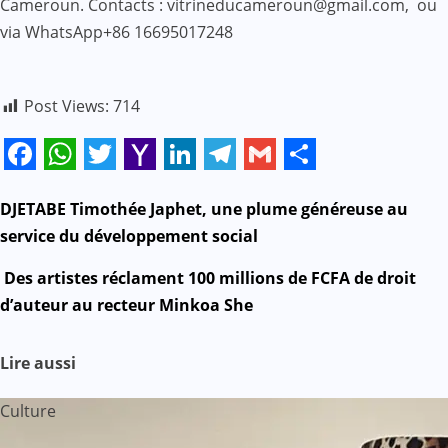
Cameroun. Contacts : vitrineducameroun@gmail.com, ou
via WhatsApp+86 16695017248
Post Views:
714
Facebook
WhatsApp
Twitter
Yahoo
LinkedIn
Telegram
Gmail
Share
Mail
N
DJETABE Timothée Japhet, une plume généreuse au
service du développement social
a
Des artistes réclament 100 millions de FCFA de droit
v
d’auteur au recteur Minkoa She
i
Lire aussi
g
Culture
a