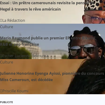
Essai : Un prêtre camerounais revisite la pensée de
t
Hegel à travers le rêve américain
i
La Rédaction
o
Culture
n
Mario Raymond publie un premier EP entre Bikutsi,
d
R&B et pop française
e
Esther Lucienne Bekouma
Culture
l
’
Julienne Honorine Eyenga Ayissi, pionnière du concours
Miss Cameroun, est décédée
a
Priscille Koumi
r
t
PUBLICITE