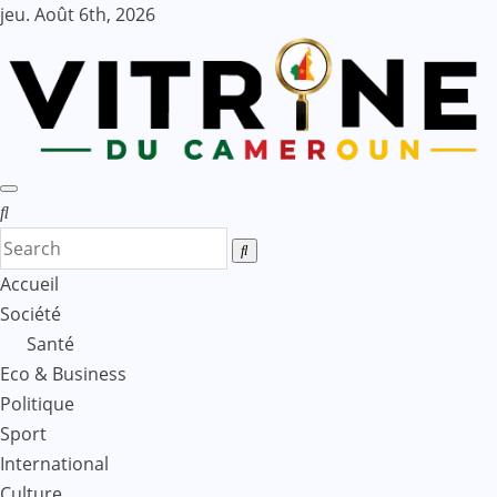
Skip
jeu. Août 6th, 2026
to
content
Accueil
Société
Santé
Eco & Business
Politique
Sport
International
Culture