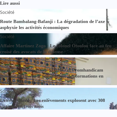
Lire aussi
Société
Route Bambalang-Bafanji : La dégradation de l’axe
asphyxie les activités économiques
Société
Affaire Martinez Zogo : Le colonel Otoulou face au feu
croisé des avocats de la défense
Société
Inclusion : l’association SOMSO et Promhandicam
militent en faveur d’une réforme des formations en
hôtellerie-restauration
Société
Extrême-Nord : Les enlèvements explosent avec 308
victimes en trois mois