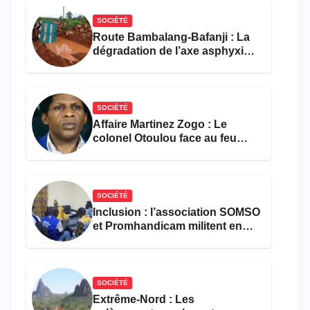
SOCIÉTÉ
Route Bambalang-Bafanji : La
dégradation de l’axe asphyxie
les activités économiques
SOCIÉTÉ
Affaire Martinez Zogo : Le
colonel Otoulou face au feu
croisé des avocats de la
défense
SOCIÉTÉ
Inclusion : l’association SOMSO
et Promhandicam militent en
faveur d’une réforme des
formations en hôtellerie-
restauration
SOCIÉTÉ
Extrême-Nord : Les