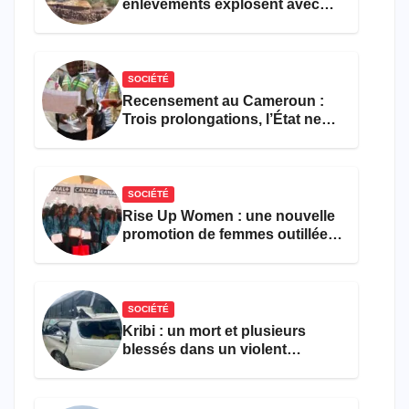
enlèvements explosent avec
308 victimes en trois mois
SOCIÉTÉ
Recensement au Cameroun :
Trois prolongations, l’État ne
parvient toujours pas à achever
le comptage de la population
SOCIÉTÉ
Rise Up Women : une nouvelle
promotion de femmes outillées
pour l’emploi et
l’entrepreneuriat
SOCIÉTÉ
Kribi : un mort et plusieurs
blessés dans un violent
accident près du port