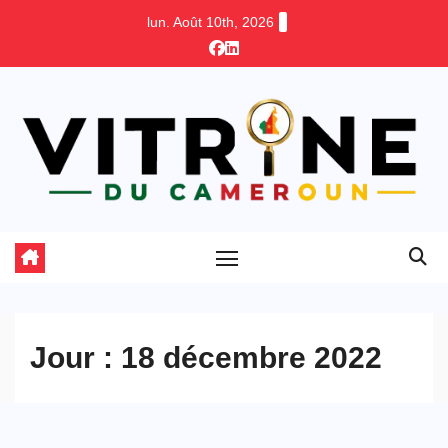
Skip
lun. Août 10th, 2026
to
content
Jour :
18 décembre 2022