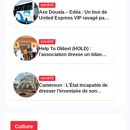
SOCIÉTÉ
Axe Douala – Edéa : Un bus de
United Express VIP ravagé par
les flammes à Missole
SOCIÉTÉ
Help To Oldest (HOLD) :
l’association dresse un bilan
encourageant au premier
semestre de 2026
SOCIÉTÉ
Cameroun : L’État incapable de
dresser l’inventaire de son
propre patrimoine
Culture