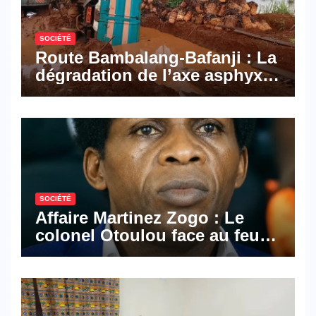
SOCIÉTÉ
Route Bambalang-Bafanji : La
dégradation de l’axe asphyxie
les activités économiques
SOCIÉTÉ
Affaire Martinez Zogo : Le
colonel Otoulou face au feu
croisé des avocats de la
défense