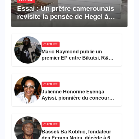
CULTURE
Essai : Un prêtre camerounais
revisite la pensée de Hegel à
travers le rêve américain
CULTURE
Mario Raymond publie un
premier EP entre Bikutsi, R&B
et pop française
CULTURE
Julienne Honorine Eyenga
Ayissi, pionnière du concours
Miss Cameroun, est décédée
CULTURE
Bassek Ba Kobhio, fondateur
des Écrans Noirs, décède à 69