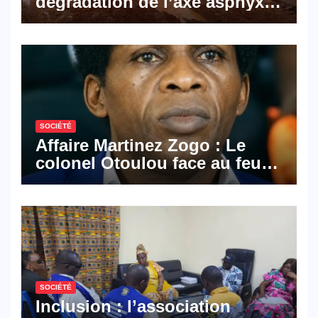
dégradation de l’axe asphyxie
les activités économiques
SOCIÉTÉ
Affaire Martinez Zogo : Le
colonel Otoulou face au feu
croisé des avocats de la
défense
SOCIÉTÉ
Inclusion : l’association