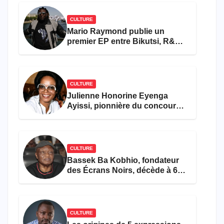
CULTURE
Mario Raymond publie un
premier EP entre Bikutsi, R&B
et pop française
CULTURE
Julienne Honorine Eyenga
Ayissi, pionnière du concours
Miss Cameroun, est décédée
CULTURE
Bassek Ba Kobhio, fondateur
des Écrans Noirs, décède à 69
ans
CULTURE