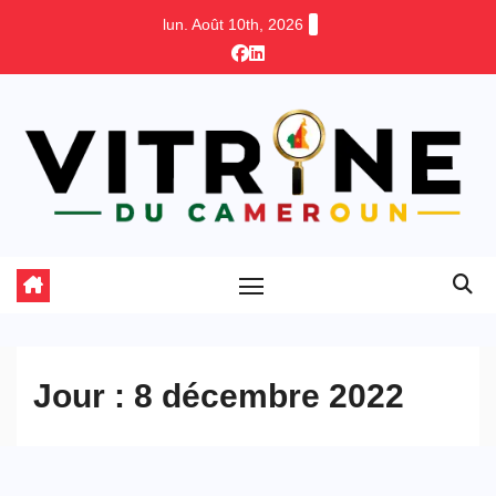
Skip
lun. Août 10th, 2026
to
content
Jour :
8 décembre 2022