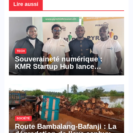
Lire aussi
TECH
Souveraineté numérique :
KMR Startup Hub lance
Pyramid Browser et Pyramid
Mail, deux solutions
numériques made in
Cameroon
SOCIÉTÉ
Route Bambalang-Bafanji : La