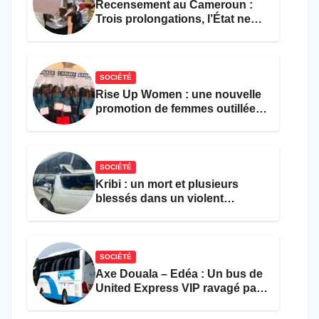
Recensement au Cameroun :
Trois prolongations, l’État ne
parvient toujours pas à achever
le comptage de la population
SOCIÉTÉ
Rise Up Women : une nouvelle
promotion de femmes outillées
pour l’emploi et
l’entrepreneuriat
SOCIÉTÉ
Kribi : un mort et plusieurs
blessés dans un violent
accident près du port
SOCIÉTÉ
Axe Douala – Edéa : Un bus de
United Express VIP ravagé par
les flammes à Missole