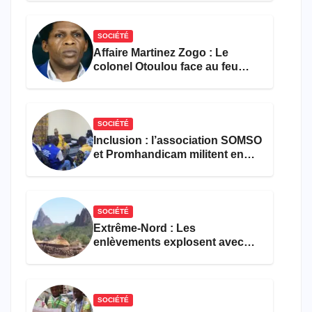
SOCIÉTÉ
Affaire Martinez Zogo : Le
colonel Otoulou face au feu
croisé des avocats de la
défense
SOCIÉTÉ
Inclusion : l’association SOMSO
et Promhandicam militent en
faveur d’une réforme des
formations en hôtellerie-
restauration
SOCIÉTÉ
Extrême-Nord : Les
enlèvements explosent avec
308 victimes en trois mois
SOCIÉTÉ