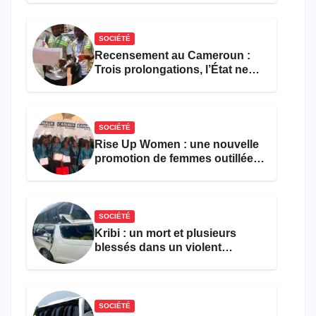
SOCIÉTÉ
Recensement au Cameroun :
Trois prolongations, l’État ne
parvient toujours pas à achever
le comptage de la population
SOCIÉTÉ
Rise Up Women : une nouvelle
promotion de femmes outillées
pour l’emploi et
l’entrepreneuriat
SOCIÉTÉ
Kribi : un mort et plusieurs
blessés dans un violent
accident près du port
SOCIÉTÉ