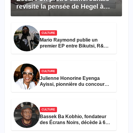
revisite la pensée de Hegel à
travers le rêve américain
CULTURE
Mario Raymond publie un
premier EP entre Bikutsi, R&B
et pop française
CULTURE
Julienne Honorine Eyenga
Ayissi, pionnière du concours
Miss Cameroun, est décédée
CULTURE
Bassek Ba Kobhio, fondateur
des Écrans Noirs, décède à 69
ans