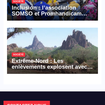
SOCIÉTÉ
Inclusion : l’association
SOMSO et Promhandicam
militent en faveur d’une
réforme des formations en
hôtellerie-restauration
SOCIÉTÉ
Extrême-Nord : Les
enlèvements explosent avec
308 victimes en trois mois