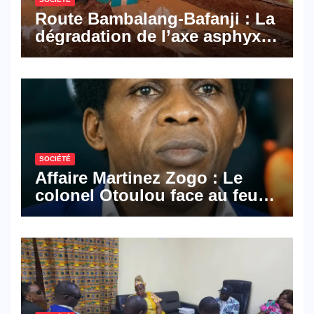
Route Bambalang-Bafanji : La
dégradation de l’axe asphyxie
les activités économiques
SOCIÉTÉ
Affaire Martinez Zogo : Le
colonel Otoulou face au feu
croisé des avocats de la
défense