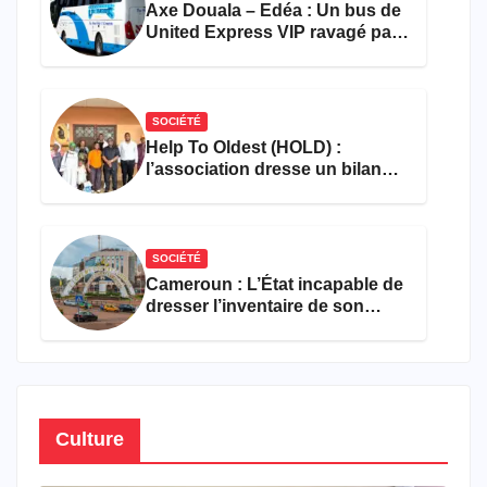
Axe Douala – Edéa : Un bus de
United Express VIP ravagé par
les flammes à Missole
SOCIÉTÉ
Help To Oldest (HOLD) :
l’association dresse un bilan
encourageant au premier
semestre de 2026
SOCIÉTÉ
Cameroun : L’État incapable de
dresser l’inventaire de son
propre patrimoine
Culture