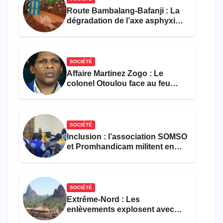
Route Bambalang-Bafanji : La
dégradation de l’axe asphyxie
les activités économiques
SOCIÉTÉ
Affaire Martinez Zogo : Le
colonel Otoulou face au feu
croisé des avocats de la
défense
SOCIÉTÉ
Inclusion : l’association SOMSO
et Promhandicam militent en
faveur d’une réforme des
formations en hôtellerie-
restauration
SOCIÉTÉ
Extrême-Nord : Les
enlèvements explosent avec
308 victimes en trois mois