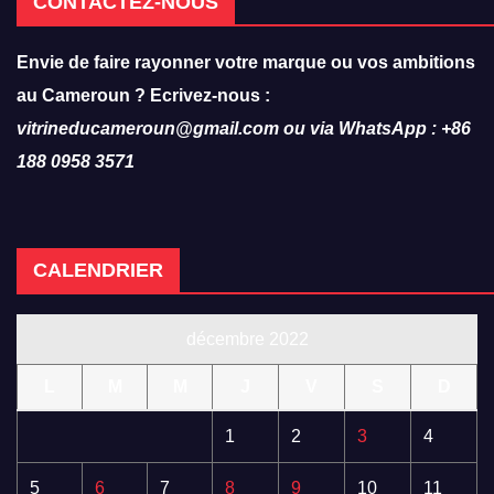
CONTACTEZ-NOUS
Envie de faire rayonner votre marque ou vos ambitions
au Cameroun ? Ecrivez-nous :
vitrineducameroun@gmail.com ou via WhatsApp : +86
188 0958 3571
CALENDRIER
décembre 2022
L
M
M
J
V
S
D
1
2
3
4
5
6
7
8
9
10
11