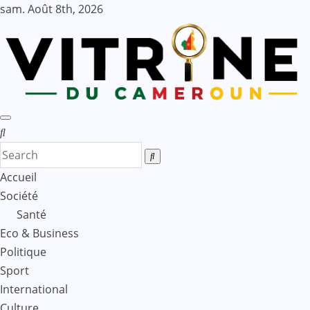
Skip
sam. Août 8th, 2026
to
content
Accueil
Société
Santé
Eco & Business
Politique
Sport
International
Culture