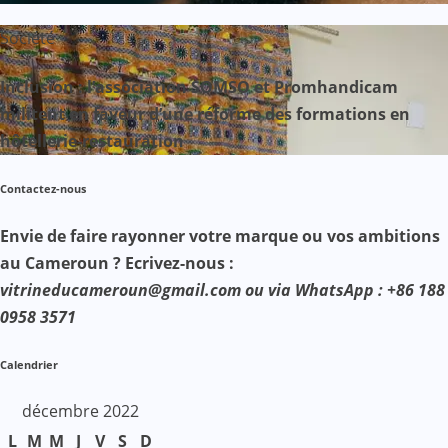
Société
Inclusion : l’association SOMSO et Promhandicam
militent en faveur d’une réforme des formations en
hôtellerie-restauration
Contactez-nous
Envie de faire rayonner votre marque ou vos ambitions
au Cameroun ? Ecrivez-nous :
vitrineducameroun@gmail.com ou via WhatsApp : +86 188
0958 3571
Calendrier
décembre 2022
L
M
M
J
V
S
D