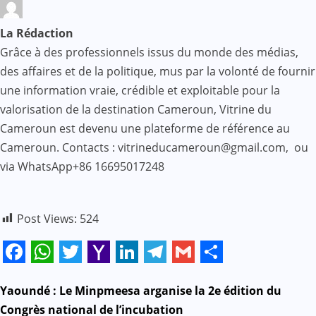
La Rédaction
Grâce à des professionnels issus du monde des médias,
des affaires et de la politique, mus par la volonté de fournir
une information vraie, crédible et exploitable pour la
valorisation de la destination Cameroun, Vitrine du
Cameroun est devenu une plateforme de référence au
Cameroun. Contacts : vitrineducameroun@gmail.com, ou
via WhatsApp+86 16695017248
Post Views:
524
Facebook
WhatsApp
Twitter
Yahoo
LinkedIn
Telegram
Gmail
Share
Mail
N
Yaoundé : Le Minpmeesa arganise la 2e édition du
Congrès national de l’incubation