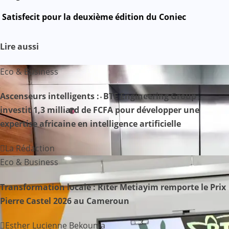
a
Satisfecit pour la deuxième édition du Coniec
v
i
Lire aussi
g
Eco & Business
a
Ascenseurs intelligents : BTE Engineering Group
investit 1,3 milliard de FCFA pour développer une
t
expertise africaine en intelligence artificielle
i
La Rédaction
o
Eco & Business
n
Transformation locale : Riter Metiayim remporte le Prix
d
Pierre Castel 2026 au Cameroun
e
Esther Lucienne Bekouma