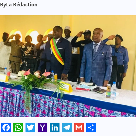
By
La Rédaction