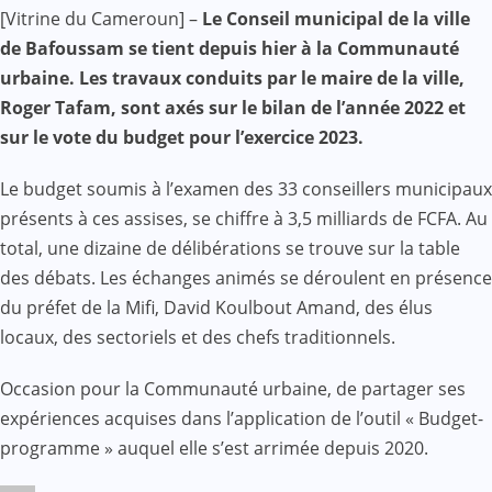
Facebook
WhatsApp
Twitter
Yahoo
LinkedIn
Telegram
Gmail
Share
[Vitrine du Cameroun] –
Le Conseil municipal de la ville
Mail
de Bafoussam se tient depuis hier à la Communauté
urbaine. Les travaux conduits par le maire de la ville,
Roger Tafam, sont axés sur le bilan de l’année 2022 et
sur le vote du budget pour l’exercice 2023.
Le budget soumis à l’examen des 33 conseillers municipaux
présents à ces assises, se chiffre à 3,5 milliards de FCFA. Au
total, une dizaine de délibérations se trouve sur la table
des débats. Les échanges animés se déroulent en présence
du préfet de la Mifi, David Koulbout Amand, des élus
locaux, des sectoriels et des chefs traditionnels.
Occasion pour la Communauté urbaine, de partager ses
expériences acquises dans l’application de l’outil « Budget-
programme » auquel elle s’est arrimée depuis 2020.