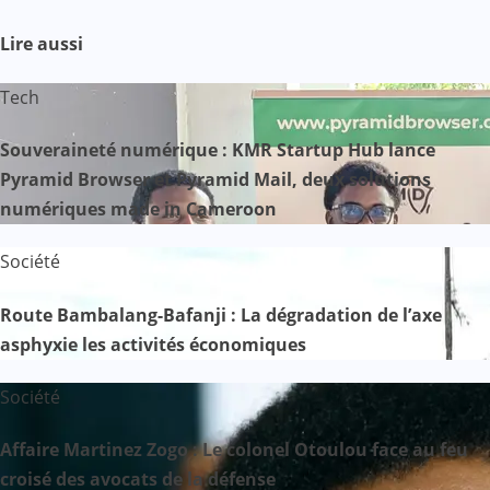
Lire aussi
Tech
Souveraineté numérique : KMR Startup Hub lance
Pyramid Browser et Pyramid Mail, deux solutions
numériques made in Cameroon
Société
Route Bambalang-Bafanji : La dégradation de l’axe
asphyxie les activités économiques
Société
Affaire Martinez Zogo : Le colonel Otoulou face au feu
croisé des avocats de la défense