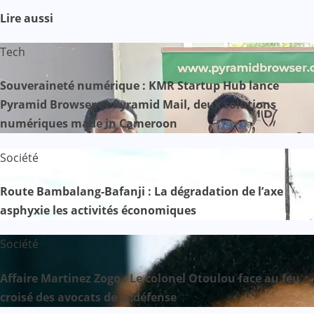
Lire aussi
Tech
Souveraineté numérique : KMR Startup Hub lance
Pyramid Browser et Pyramid Mail, deux solutions
numériques made in Cameroon
Société
Route Bambalang-Bafanji : La dégradation de l’axe
asphyxie les activités économiques
Société
Affaire Martinez Zogo : Le colonel Otoulou face au feu
croisé des avocats de la défense