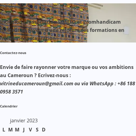
Société
Inclusion : l’association SOMSO et Promhandicam
militent en faveur d’une réforme des formations en
hôtellerie-restauration
Contactez-nous
Envie de faire rayonner votre marque ou vos ambitions
au Cameroun ? Ecrivez-nous :
vitrineducameroun@gmail.com ou via WhatsApp : +86 188
0958 3571
Calendrier
janvier 2023
L
M
M
J
V
S
D