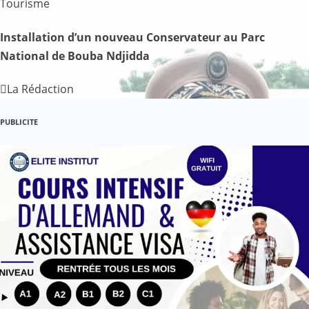
Tourisme
l
’
Installation d’un nouveau Conservateur au Parc
National de Bouba Ndjidda
a
La Rédaction
r
t
PUBLICITE
i
c
l
e