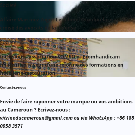
Société
Affaire Martinez Zogo : Le colonel Otoulou face au feu
croisé des avocats de la défense
Société
Inclusion : l’association SOMSO et Promhandicam
militent en faveur d’une réforme des formations en
hôtellerie-restauration
Contactez-nous
Envie de faire rayonner votre marque ou vos ambitions
au Cameroun ? Ecrivez-nous :
vitrineducameroun@gmail.com ou via WhatsApp : +86 188
0958 3571