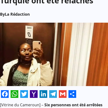
Turquie ont été relâchés
By
La Rédaction
Facebook
WhatsApp
Twitter
Yahoo
LinkedIn
Telegram
Gmail
Share
[Vitrine du Cameroun] –
Six personnes ont été arrêtées