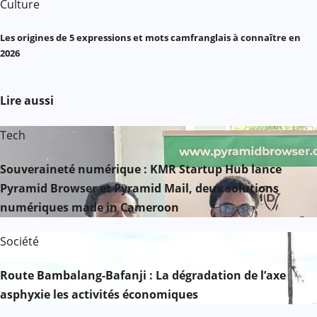
Culture
Les origines de 5 expressions et mots camfranglais à connaître en
2026
Lire aussi
Tech
Souveraineté numérique : KMR Startup Hub lance
Pyramid Browser et Pyramid Mail, deux solutions
numériques made in Cameroon
Société
Route Bambalang-Bafanji : La dégradation de l’axe
asphyxie les activités économiques