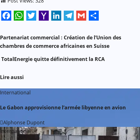
Post Views:
328
Facebook
WhatsApp
Twitter
Yahoo
LinkedIn
Telegram
Gmail
Share
N
Mail
Partenariat commercial : Création de l’Union des
a
chambres de commerce africaines en Suisse
v
TotalEnergie quitte définitivement la RCA
i
Lire aussi
g
International
a
Le Gabon approvisionne l’armée libyenne en avion
t
Alphonse Dupont
i
International
o