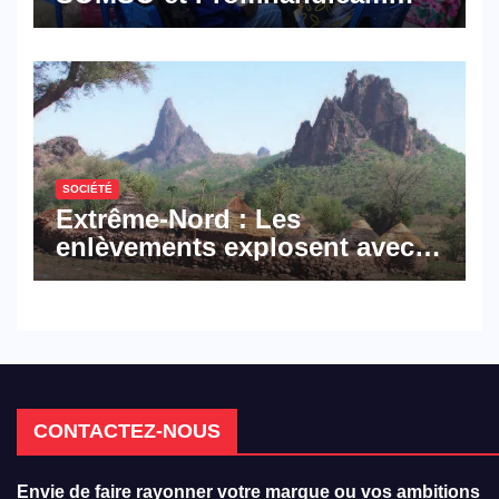
militent en faveur d’une
réforme des formations en
hôtellerie-restauration
SOCIÉTÉ
Extrême-Nord : Les
enlèvements explosent avec
308 victimes en trois mois
CONTACTEZ-NOUS
Envie de faire rayonner votre marque ou vos ambitions