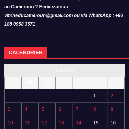
au Cameroun ? Ecrivez-nous :
vitrineducameroun@gmail.com ou via WhatsApp : +86
188 0958 3571
CALENDRIER
avril 2023
L
M
M
J
V
S
D
1
2
3
4
5
6
7
8
9
10
11
12
13
14
15
16