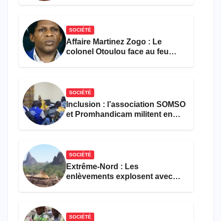
SOCIÉTÉ
Affaire Martinez Zogo : Le
colonel Otoulou face au feu
croisé des avocats de la
défense
SOCIÉTÉ
Inclusion : l’association SOMSO
et Promhandicam militent en
faveur d’une réforme des
formations en hôtellerie-
restauration
SOCIÉTÉ
Extrême-Nord : Les
enlèvements explosent avec
308 victimes en trois mois
SOCIÉTÉ