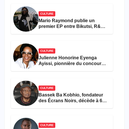
CULTURE
Mario Raymond publie un
premier EP entre Bikutsi, R&B
et pop française
CULTURE
Julienne Honorine Eyenga
Ayissi, pionnière du concours
Miss Cameroun, est décédée
CULTURE
Bassek Ba Kobhio, fondateur
des Écrans Noirs, décède à 69
ans
CULTURE