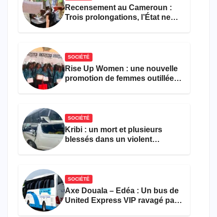
Recensement au Cameroun :
Trois prolongations, l’État ne
parvient toujours pas à achever
le comptage de la population
SOCIÉTÉ
Rise Up Women : une nouvelle
promotion de femmes outillées
pour l’emploi et
l’entrepreneuriat
SOCIÉTÉ
Kribi : un mort et plusieurs
blessés dans un violent
accident près du port
SOCIÉTÉ
Axe Douala – Edéa : Un bus de
United Express VIP ravagé par
les flammes à Missole