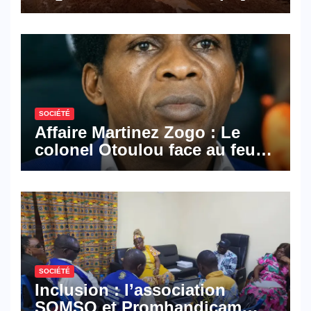
les activités économiques
SOCIÉTÉ
Affaire Martinez Zogo : Le
colonel Otoulou face au feu
croisé des avocats de la
défense
SOCIÉTÉ
Inclusion : l’association
SOMSO et Promhandicam