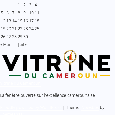
1
2
3
4
5
6
7
8
9
10
11
12
13
14
15
16
17
18
19
20
21
22
23
24
25
26
27
28
29
30
« Mai
Juil »
Vitrine du Cameroun
La fenêtre ouverte sur l'excellence camerounaise
Proudly powered by WordPress
|
Theme:
Newsbes
by
Themeansar
.