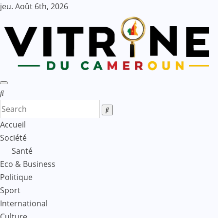
Skip
jeu. Août 6th, 2026
to
content
Accueil
Société
Santé
Eco & Business
Politique
Sport
International
Culture