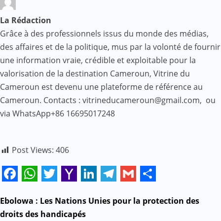
La Rédaction
Grâce à des professionnels issus du monde des médias,
des affaires et de la politique, mus par la volonté de fournir
une information vraie, crédible et exploitable pour la
valorisation de la destination Cameroun, Vitrine du
Cameroun est devenu une plateforme de référence au
Cameroun. Contacts : vitrineducameroun@gmail.com, ou
via WhatsApp+86 16695017248
Post Views:
406
Facebook
WhatsApp
Twitter
Yahoo
LinkedIn
Telegram
Gmail
Share
Mail
N
Ebolowa : Les Nations Unies pour la protection des
droits des handicapés