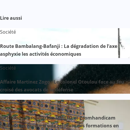
Lire aussi
Société
Route Bambalang-Bafanji : La dégradation de l’axe
asphyxie les activités économiques
Société
Affaire Martinez Zogo : Le colonel Otoulou face au feu
croisé des avocats de la défense
Société
Inclusion : l’association SOMSO et Promhandicam
militent en faveur d’une réforme des formations en