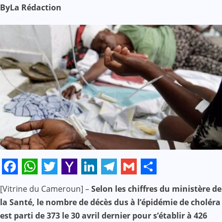
By
La Rédaction
Facebook
WhatsApp
Twitter
Yahoo
LinkedIn
Telegram
Gmail
Share
[Vitrine du Cameroun] –
Selon les chiffres du ministère de
Mail
la Santé, le nombre de décès dus à l’épidémie de choléra
est parti de 373 le 30 avril dernier pour s’établir à 426