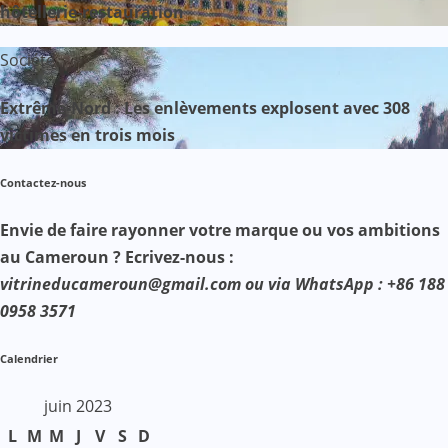
hôtellerie-restauration
Société
Extrême-Nord : Les enlèvements explosent avec 308
victimes en trois mois
Contactez-nous
Envie de faire rayonner votre marque ou vos ambitions
au Cameroun ? Ecrivez-nous :
vitrineducameroun@gmail.com ou via WhatsApp : +86 188
0958 3571
Calendrier
juin 2023
L
M
M
J
V
S
D