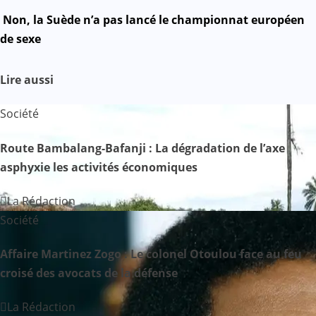
a
Non, la Suède n’a pas lancé le championnat européen
v
de sexe
i
Lire aussi
g
Société
a
Route Bambalang-Bafanji : La dégradation de l’axe
t
asphyxie les activités économiques
i
La Rédaction
o
Société
n
Affaire Martinez Zogo : Le colonel Otoulou face au feu
d
croisé des avocats de la défense
e
La Rédaction