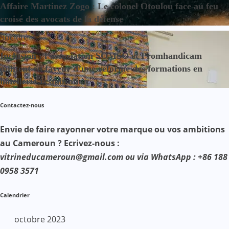
Affaire Martinez Zogo : Le colonel Otoulou face au feu
croisé des avocats de la défense
Société
Inclusion : l’association SOMSO et Promhandicam
militent en faveur d’une réforme des formations en
hôtellerie-restauration
Contactez-nous
Envie de faire rayonner votre marque ou vos ambitions
au Cameroun ? Ecrivez-nous :
vitrineducameroun@gmail.com ou via WhatsApp : +86 188
0958 3571
Calendrier
octobre 2023