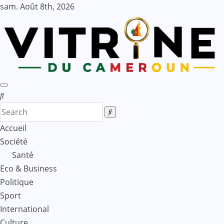
Skip
sam. Août 8th, 2026
to
content
Accueil
Société
Santé
Eco & Business
Politique
Sport
International
Culture