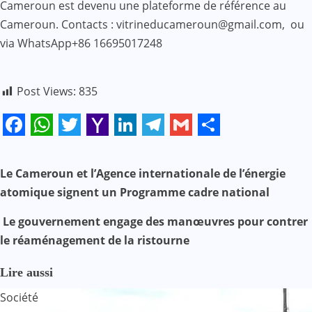
Cameroun est devenu une plateforme de référence au
Cameroun. Contacts : vitrineducameroun@gmail.com, ou
via WhatsApp+86 16695017248
Post Views:
835
Facebook
WhatsApp
Twitter
Yahoo
LinkedIn
Telegram
Gmail
Share
Mail
N
Le Cameroun et l’Agence internationale de l’énergie
atomique signent un Programme cadre national
a
Le gouvernement engage des manœuvres pour contrer
v
le réaménagement de la ristourne
i
Lire aussi
g
Société