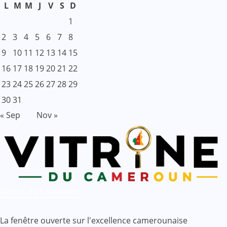
L
M
M
J
V
S
D
1
2
3
4
5
6
7
8
9
10
11
12
13
14
15
16
17
18
19
20
21
22
23
24
25
26
27
28
29
30
31
« Sep
Nov »
Vitrine du Cameroun
La fenêtre ouverte sur l'excellence camerounaise