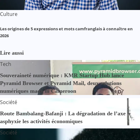
Culture
Les origines de 5 expressions et mots camfranglais à connaître en
2026
Lire aussi
Tech
Souveraineté numérique : KMR Startup Hub lance
Pyramid Browser et Pyramid Mail, deux solutions
numériques made in Cameroon
Société
Route Bambalang-Bafanji : La dégradation de l’axe
asphyxie les activités économiques
Société