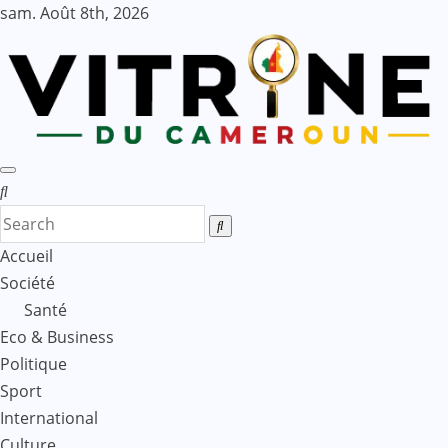
Skip
sam. Août 8th, 2026
to
content
Accueil
Société
Santé
Eco & Business
Politique
Sport
International
Culture