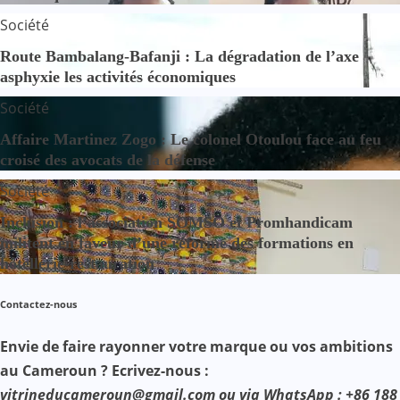
Société
Route Bambalang-Bafanji : La dégradation de l’axe
asphyxie les activités économiques
Société
Affaire Martinez Zogo : Le colonel Otoulou face au feu
croisé des avocats de la défense
Société
Inclusion : l’association SOMSO et Promhandicam
militent en faveur d’une réforme des formations en
hôtellerie-restauration
Contactez-nous
Envie de faire rayonner votre marque ou vos ambitions
au Cameroun ? Ecrivez-nous :
vitrineducameroun@gmail.com ou via WhatsApp : +86 188