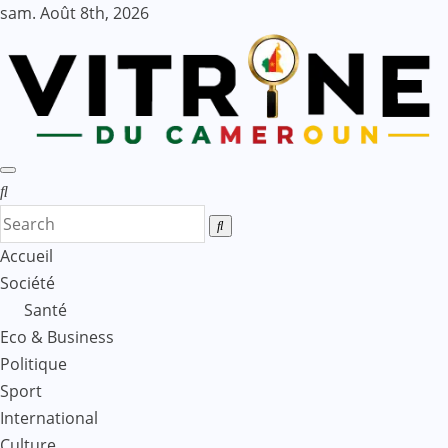
Skip
sam. Août 8th, 2026
to
content
Accueil
Société
Santé
Eco & Business
Politique
Sport
International
Culture