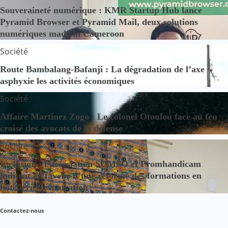
Souveraineté numérique : KMR Startup Hub lance
Pyramid Browser et Pyramid Mail, deux solutions
numériques made in Cameroon
Société
Route Bambalang-Bafanji : La dégradation de l’axe
asphyxie les activités économiques
Société
Affaire Martinez Zogo : Le colonel Otoulou face au feu
croisé des avocats de la défense
Société
Inclusion : l’association SOMSO et Promhandicam
militent en faveur d’une réforme des formations en
hôtellerie-restauration
Contactez-nous