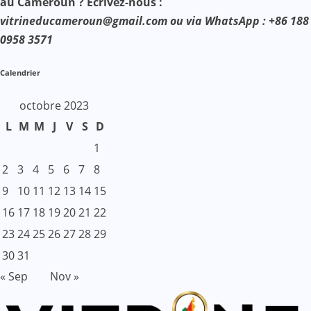
au Cameroun ? Ecrivez-nous :
vitrineducameroun@gmail.com ou via WhatsApp : +86 188
0958 3571
Calendrier
octobre 2023
L
M
M
J
V
S
D
1
2
3
4
5
6
7
8
9
10
11
12
13
14
15
16
17
18
19
20
21
22
23
24
25
26
27
28
29
30
31
« Sep
Nov »