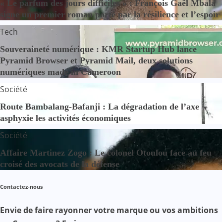
« Le parfum des jours difficiles » : François Gaël Mbala
signe un premier roman porté par la résilience et l’espoir
Tech
Souveraineté numérique : KMR Startup Hub lance
Pyramid Browser et Pyramid Mail, deux solutions
numériques made in Cameroon
Société
Route Bambalang-Bafanji : La dégradation de l’axe
asphyxie les activités économiques
Société
Affaire Martinez Zogo : Le colonel Otoulou face au feu
croisé des avocats de la défense
Contactez-nous
Envie de faire rayonner votre marque ou vos ambitions