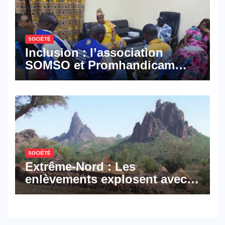
SOCIÉTÉ
Inclusion : l’association
SOMSO et Promhandicam
militent en faveur d’une
réforme des formations en
hôtellerie-restauration
SOCIÉTÉ
Extrême-Nord : Les
enlèvements explosent avec
308 victimes en trois mois