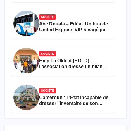
SOCIÉTÉ
Axe Douala – Edéa : Un bus de
United Express VIP ravagé par
les flammes à Missole
SOCIÉTÉ
Help To Oldest (HOLD) :
l’association dresse un bilan
encourageant au premier
semestre de 2026
SOCIÉTÉ
Cameroun : L’État incapable de
dresser l’inventaire de son
propre patrimoine