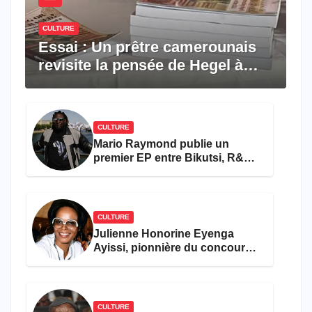
CULTURE
Essai : Un prêtre camerounais
revisite la pensée de Hegel à
travers le rêve américain
CULTURE
Mario Raymond publie un
premier EP entre Bikutsi, R&B
et pop française
CULTURE
Julienne Honorine Eyenga
Ayissi, pionnière du concours
Miss Cameroun, est décédée
CULTURE