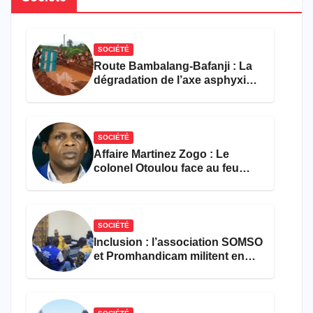
SOCIÉTÉ
Route Bambalang-Bafanji : La
dégradation de l’axe asphyxie
les activités économiques
SOCIÉTÉ
Affaire Martinez Zogo : Le
colonel Otoulou face au feu
croisé des avocats de la
défense
SOCIÉTÉ
Inclusion : l’association SOMSO
et Promhandicam militent en
faveur d’une réforme des
formations en hôtellerie-
restauration