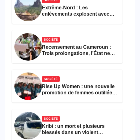
SOCIÉTÉ
Extrême-Nord : Les
enlèvements explosent avec
308 victimes en trois mois
SOCIÉTÉ
Recensement au Cameroun :
Trois prolongations, l’État ne
parvient toujours pas à achever
le comptage de la population
SOCIÉTÉ
Rise Up Women : une nouvelle
promotion de femmes outillées
pour l’emploi et
l’entrepreneuriat
SOCIÉTÉ
Kribi : un mort et plusieurs
blessés dans un violent
accident près du port