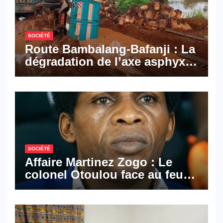
SOCIÉTÉ
Route Bambalang-Bafanji : La
dégradation de l’axe asphyxie
les activités économiques
SOCIÉTÉ
Affaire Martinez Zogo : Le
colonel Otoulou face au feu
croisé des avocats de la
défense