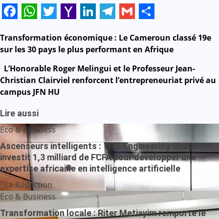
Facebook
WhatsApp
Twitter
Yahoo
LinkedIn
Telegram
Gmail
Share
Mail
Navigation
Transformation économique : Le Cameroun classé 19e
sur les 30 pays le plus performant en Afrique
de
L’Honorable Roger Melingui et le Professeur Jean-
l’article
Christian Clairviel renforcent l’entrepreneuriat privé au
campus JFN HU
Lire aussi
Eco & Business
Ascenseurs intelligents : BTE Engineering Group
investit 1,3 milliard de FCFA pour développer une
expertise africaine en intelligence artificielle
La Rédaction
Eco & Business
Transformation locale : Riter Metiayim remporte le