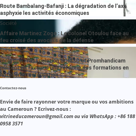
Route Bambalang-Bafanji : La dégradation de l’axe
asphyxie les activités économiques
Société
Affaire Martinez Zogo : Le colonel Otoulou face au
feu croisé des avocats de la défense
Société
Inclusion : l’association SOMSO et Promhandicam
militent en faveur d’une réforme des formations en
hôtellerie-restauration
Contactez-nous
Envie de faire rayonner votre marque ou vos ambitions
au Cameroun ? Ecrivez-nous :
vitrineducameroun@gmail.com ou via WhatsApp : +86 188
0958 3571