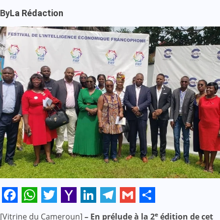
By
La Rédaction
Facebook
WhatsApp
Twitter
Yahoo
LinkedIn
Telegram
Gmail
Share
e
[Vitrine du Cameroun]
– En prélude à la 2
édition de cet