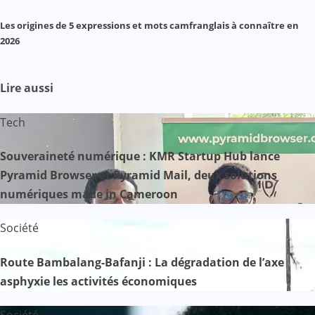
Les origines de 5 expressions et mots camfranglais à connaître en
2026
Lire aussi
Tech
Souveraineté numérique : KMR Startup Hub lance
Pyramid Browser et Pyramid Mail, deux solutions
numériques made in Cameroon
Société
Route Bambalang-Bafanji : La dégradation de l’axe
asphyxie les activités économiques
Société