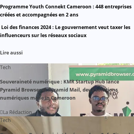
Mail
N
Programme Youth Connekt Cameroon : 448 entreprises
créées et accompagnées en 2 ans
a
Loi des finances 2024 : Le gouvernement veut taxer les
v
influenceurs sur les réseaux sociaux
i
Lire aussi
g
Tech
a
Souveraineté numérique : KMR Startup Hub lance
t
Pyramid Browser et Pyramid Mail, deux solutions
i
numériques made in Cameroon
o
La Rédaction
n
Tech