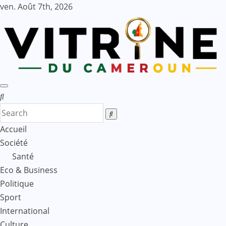
Skip
ven. Août 7th, 2026
to
content
Accueil
Société
Santé
Eco & Business
Politique
Sport
International
Culture