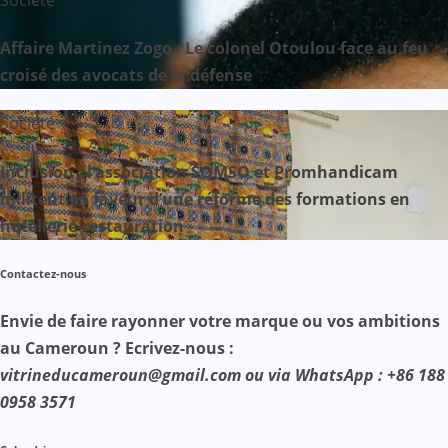
Affaire Martinez Zogo : Le colonel Otoulou face au feu
croisé des avocats de la défense
Société
Inclusion : l’association SOMSO et Promhandicam
militent en faveur d’une réforme des formations en
hôtellerie-restauration
Contactez-nous
Envie de faire rayonner votre marque ou vos ambitions
au Cameroun ? Ecrivez-nous :
vitrineducameroun@gmail.com ou via WhatsApp : +86 188
0958 3571