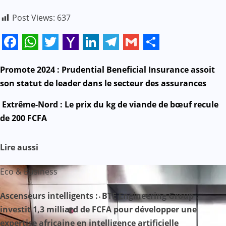
Post Views:
637
Facebook
WhatsApp
Twitter
Yahoo
LinkedIn
Telegram
Gmail
Share
Mail
N
Promote 2024 : Prudential Beneficial Insurance assoit
son statut de leader dans le secteur des assurances
a
Extrême-Nord : Le prix du kg de viande de bœuf recule
v
de 200 FCFA
i
Lire aussi
g
Eco & Business
a
Ascenseurs intelligents : BTE Engineering Group
t
investit 1,3 milliard de FCFA pour développer une
i
expertise africaine en intelligence artificielle