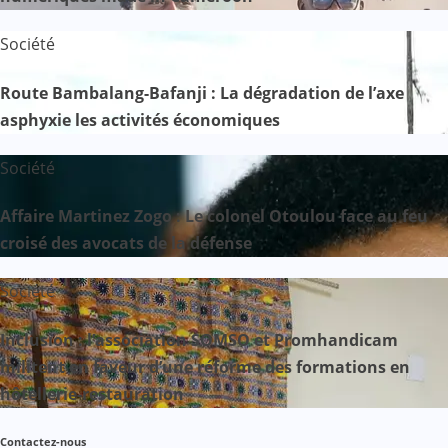
Société
Route Bambalang-Bafanji : La dégradation de l’axe
asphyxie les activités économiques
Société
Affaire Martinez Zogo : Le colonel Otoulou face au feu
croisé des avocats de la défense
Société
Inclusion : l’association SOMSO et Promhandicam
militent en faveur d’une réforme des formations en
hôtellerie-restauration
Contactez-nous