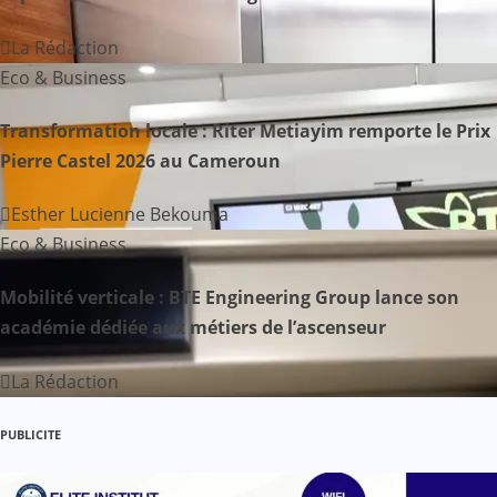
o
La Rédaction
n
Eco & Business
d
Transformation locale : Riter Metiayim remporte le Prix
Pierre Castel 2026 au Cameroun
e
Esther Lucienne Bekouma
l
Eco & Business
’
Mobilité verticale : BTE Engineering Group lance son
a
académie dédiée aux métiers de l’ascenseur
r
La Rédaction
t
PUBLICITE
i