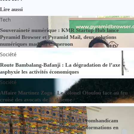
Lire aussi
Tech
Souveraineté numérique : KMR Startup Hub lance
Pyramid Browser et Pyramid Mail, deux solutions
numériques made in Cameroon
Société
Route Bambalang-Bafanji : La dégradation de l’axe
asphyxie les activités économiques
Société
Affaire Martinez Zogo : Le colonel Otoulou face au feu
croisé des avocats de la défense
Société
Inclusion : l’association SOMSO et Promhandicam
militent en faveur d’une réforme des formations en