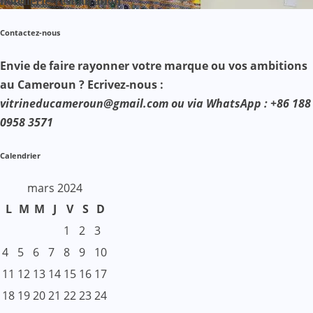
hôtellerie-restauration
Contactez-nous
Envie de faire rayonner votre marque ou vos ambitions
au Cameroun ? Ecrivez-nous :
vitrineducameroun@gmail.com ou via WhatsApp : +86 188
0958 3571
Calendrier
mars 2024
L
M
M
J
V
S
D
1
2
3
4
5
6
7
8
9
10
11
12
13
14
15
16
17
18
19
20
21
22
23
24