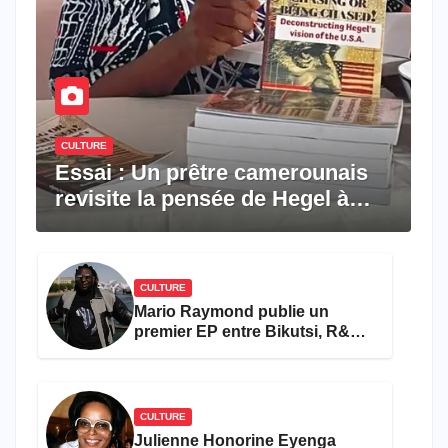
CULTURE
Essai : Un prêtre camerounais
revisite la pensée de Hegel à
travers le rêve américain
CULTURE
Mario Raymond publie un
premier EP entre Bikutsi, R&B
et pop française
CULTURE
Julienne Honorine Eyenga