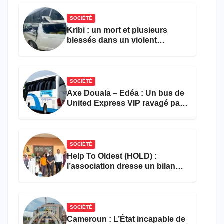
SOCIÉTÉ
Kribi : un mort et plusieurs
blessés dans un violent
accident près du port
SOCIÉTÉ
Axe Douala – Edéa : Un bus de
United Express VIP ravagé par
les flammes à Missole
SOCIÉTÉ
Help To Oldest (HOLD) :
l’association dresse un bilan
encourageant au premier
semestre de 2026
SOCIÉTÉ
Cameroun : L’État incapable de