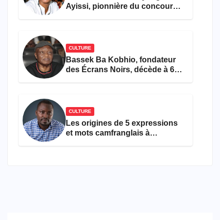
Ayissi, pionnière du concours
Miss Cameroun, est décédée
CULTURE
Bassek Ba Kobhio, fondateur
des Écrans Noirs, décède à 69
ans
CULTURE
Les origines de 5 expressions
et mots camfranglais à
connaître en 2026