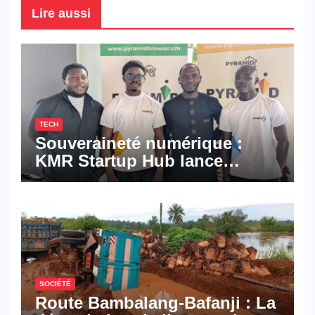
Lire aussi
TECH
Souveraineté numérique :
KMR Startup Hub lance
Pyramid Browser et Pyramid
Mail, deux solutions
numériques made in
Cameroon
SOCIÉTÉ
Route Bambalang-Bafanji : La