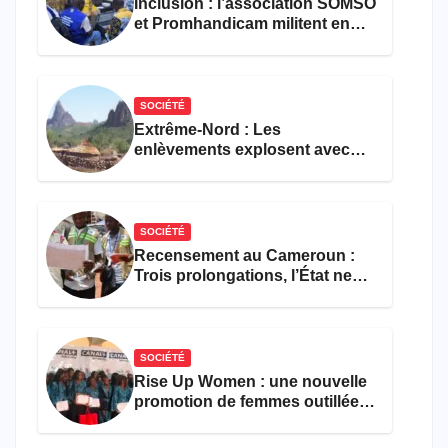
Inclusion : l’association SOMSO
et Promhandicam militent en
faveur d’une réforme des
formations en hôtellerie-
restauration
SOCIÉTÉ
Extrême-Nord : Les
enlèvements explosent avec
308 victimes en trois mois
SOCIÉTÉ
Recensement au Cameroun :
Trois prolongations, l’État ne
parvient toujours pas à achever
le comptage de la population
SOCIÉTÉ
Rise Up Women : une nouvelle
promotion de femmes outillées
pour l’emploi et
l’entrepreneuriat