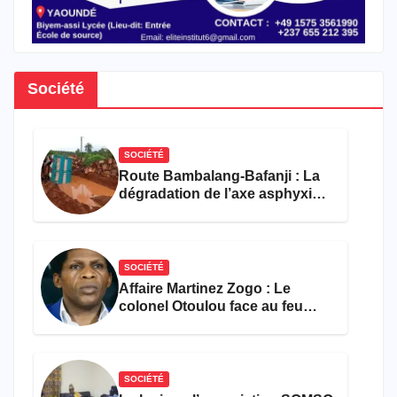
Société
SOCIÉTÉ
Route Bambalang-Bafanji : La
dégradation de l’axe asphyxie
les activités économiques
SOCIÉTÉ
Affaire Martinez Zogo : Le
colonel Otoulou face au feu
croisé des avocats de la
défense
SOCIÉTÉ