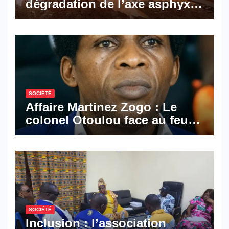
dégradation de l’axe asphyxie
les activités économiques
SOCIÉTÉ
Affaire Martinez Zogo : Le
colonel Otoulou face au feu
croisé des avocats de la
défense
SOCIÉTÉ
Inclusion : l’association