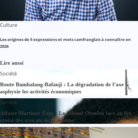
Culture
Les origines de 5 expressions et mots camfranglais à connaître en
2026
Lire aussi
Société
Route Bambalang-Bafanji : La dégradation de l’axe
asphyxie les activités économiques
Société
Affaire Martinez Zogo : Le colonel Otoulou face au feu
croisé des avocats de la défense
Société