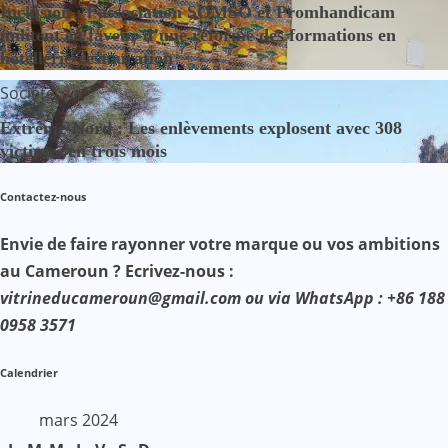
Inclusion : l’association SOMSO et Promhandicam
militent en faveur d’une réforme des formations en
hôtellerie-restauration
Société
Extrême-Nord : Les enlèvements explosent avec 308
victimes en trois mois
Contactez-nous
Envie de faire rayonner votre marque ou vos ambitions
au Cameroun ? Ecrivez-nous :
vitrineducameroun@gmail.com ou via WhatsApp : +86 188
0958 3571
Calendrier
mars 2024