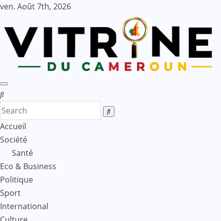
Skip
ven. Août 7th, 2026
to
content
Accueil
Société
Santé
Eco & Business
Politique
Sport
International
Culture