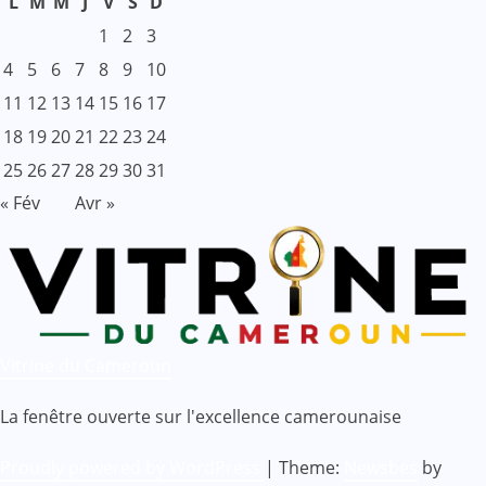
L
M
M
J
V
S
D
1
2
3
4
5
6
7
8
9
10
11
12
13
14
15
16
17
18
19
20
21
22
23
24
25
26
27
28
29
30
31
« Fév
Avr »
Vitrine du Cameroun
La fenêtre ouverte sur l'excellence camerounaise
Proudly powered by WordPress
|
Theme:
Newsbes
by