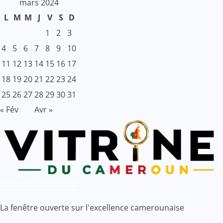
mars 2024
L
M
M
J
V
S
D
1
2
3
4
5
6
7
8
9
10
11
12
13
14
15
16
17
18
19
20
21
22
23
24
25
26
27
28
29
30
31
« Fév
Avr »
Vitrine du Cameroun
La fenêtre ouverte sur l'excellence camerounaise