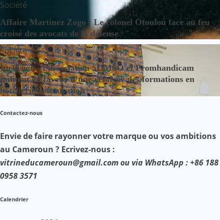
Société
Affaire Martinez Zogo : Le colonel Otoulou face au feu
croisé des avocats de la défense
Société
Inclusion : l’association SOMSO et Promhandicam
militent en faveur d’une réforme des formations en
hôtellerie-restauration
Contactez-nous
Envie de faire rayonner votre marque ou vos ambitions
au Cameroun ? Ecrivez-nous :
vitrineducameroun@gmail.com ou via WhatsApp : +86 188
0958 3571
Calendrier