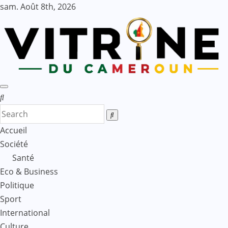
Skip
sam. Août 8th, 2026
to
content
Accueil
Société
Santé
Eco & Business
Politique
Sport
International
Culture