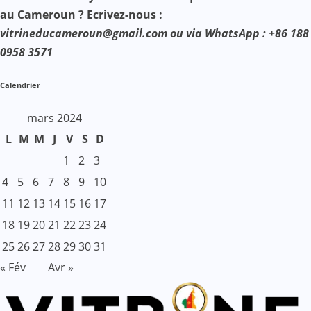
au Cameroun ? Ecrivez-nous :
vitrineducameroun@gmail.com ou via WhatsApp : +86 188
0958 3571
Calendrier
mars 2024
L
M
M
J
V
S
D
1
2
3
4
5
6
7
8
9
10
11
12
13
14
15
16
17
18
19
20
21
22
23
24
25
26
27
28
29
30
31
« Fév
Avr »