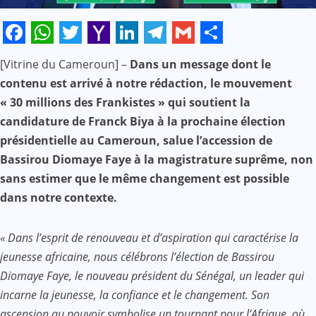
Facebook
WhatsApp
Twitter
Yahoo
LinkedIn
Telegram
Gmail
Share
[Vitrine du Cameroun] –
Dans un message dont le
Mail
contenu est arrivé à notre rédaction, le mouvement
« 30 millions des Frankistes » qui soutient la
candidature de Franck Biya à la prochaine élection
présidentielle au Cameroun, salue l’accession de
Bassirou Diomaye Faye à la magistrature suprême, non
sans estimer que le même changement est possible
dans notre contexte.
« Dans l’esprit de renouveau et d’aspiration qui caractérise la
jeunesse africaine, nous célébrons l’élection de Bassirou
Diomaye Faye, le nouveau président du Sénégal, un leader qui
incarne la jeunesse, la confiance et le changement. Son
ascension au pouvoir symbolise un tournant pour l’Afrique, où