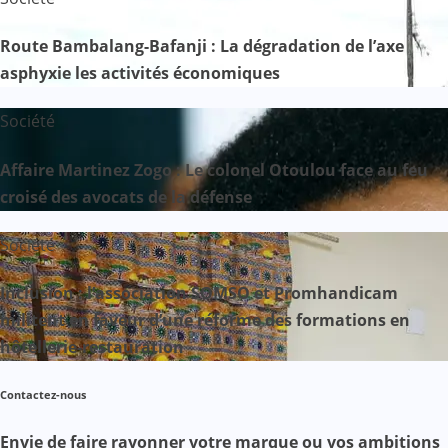
Route Bambalang-Bafanji : La dégradation de l’axe
asphyxie les activités économiques
Société
Affaire Martinez Zogo : Le colonel Otoulou face au feu
croisé des avocats de la défense
Société
Inclusion : l’association SOMSO et Promhandicam
militent en faveur d’une réforme des formations en
hôtellerie-restauration
Contactez-nous
Envie de faire rayonner votre marque ou vos ambitions