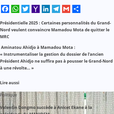
Facebook
WhatsApp
Twitter
Yahoo
LinkedIn
Telegram
Gmail
Share
Mail
N
Présidentielle 2025 : Certaines personnalités du Grand-
Nord veulent convaincre Mamadou Mota de quitter le
a
MRC
v
Aminatou Ahidjo à Mamadou Mota :
« Instrumentaliser la gestion du dossier de l’ancien
i
Président Ahidjo ne suffira pas à pousser le Grand-Nord
g
à une révolte… »
a
Lire aussi
t
Politique
i
Valentin Dongmo succède à Anicet Ekane à la
o