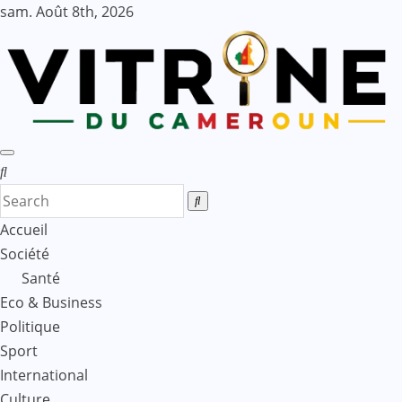
Skip
sam. Août 8th, 2026
to
content
Accueil
Société
Santé
Eco & Business
Politique
Sport
International
Culture