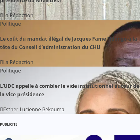
présidence du MANIDEM
n
La Rédaction
d
Politique
e
Le coût du mandat illégal de Jacques Fame Ndongo à la
l
tête du Conseil d’administration du CHU
’
La Rédaction
Politique
a
r
L’UDC appelle à combler le vide institutionnel autour de
la vice-présidence
t
Esther Lucienne Bekouma
i
c
PUBLICITE
l