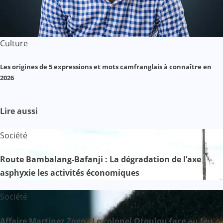
Culture
Les origines de 5 expressions et mots camfranglais à connaître en
2026
Lire aussi
Société
Route Bambalang-Bafanji : La dégradation de l’axe
asphyxie les activités économiques
Société
Affaire Martinez Zogo : Le colonel Otoulou face au feu