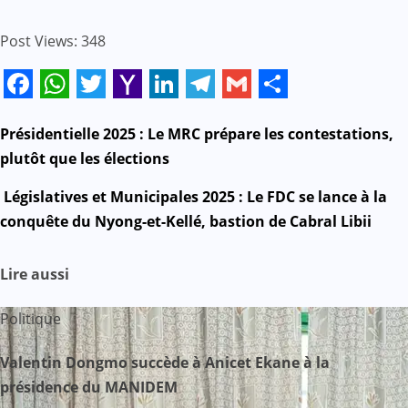
Post Views:
348
Facebook
WhatsApp
Twitter
Yahoo
LinkedIn
Telegram
Gmail
Share
Mail
N
Présidentielle 2025 : Le MRC prépare les contestations,
plutôt que les élections
a
Législatives et Municipales 2025 : Le FDC se lance à la
v
conquête du Nyong-et-Kellé, bastion de Cabral Libii
i
Lire aussi
g
Politique
a
Valentin Dongmo succède à Anicet Ekane à la
t
présidence du MANIDEM
i