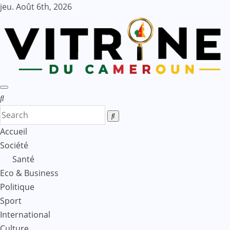
Skip
jeu. Août 6th, 2026
to
content
Accueil
Société
Santé
Eco & Business
Politique
Sport
International
Culture