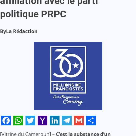
affiliation avec le parti
politique PRPC
By
La Rédaction
Facebook
WhatsApp
Twitter
Yahoo
LinkedIn
Telegram
Gmail
Share
[Vitrine du Cameroun] –
C’est la substance d’un