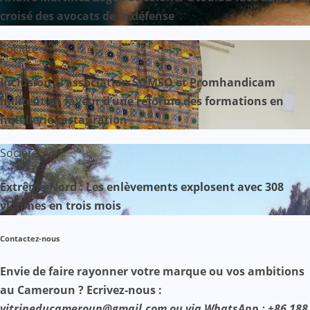
croisé des avocats de la défense
Société
Inclusion : l’association SOMSO et Promhandicam
militent en faveur d’une réforme des formations en
hôtellerie-restauration
Société
Extrême-Nord : Les enlèvements explosent avec 308
victimes en trois mois
Contactez-nous
Envie de faire rayonner votre marque ou vos ambitions
au Cameroun ? Ecrivez-nous :
vitrineducameroun@gmail.com ou via WhatsApp : +86 188