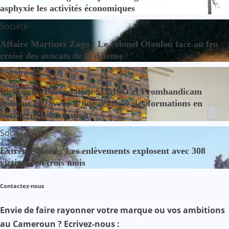
asphyxie les activités économiques
Société
Affaire Martinez Zogo : Le colonel Otoulou face au feu
croisé des avocats de la défense
Société
Inclusion : l’association SOMSO et Promhandicam
militent en faveur d’une réforme des formations en
hôtellerie-restauration
Société
Extrême-Nord : Les enlèvements explosent avec 308
victimes en trois mois
Contactez-nous
Envie de faire rayonner votre marque ou vos ambitions
au Cameroun ? Ecrivez-nous :