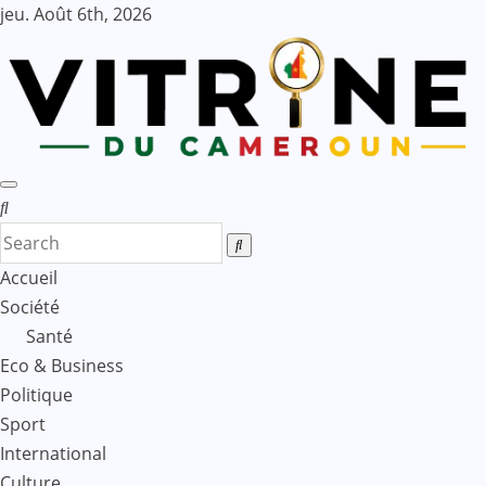
Skip
jeu. Août 6th, 2026
to
content
Accueil
Société
Santé
Eco & Business
Politique
Sport
International
Culture