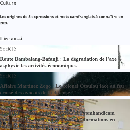
Culture
Les origines de 5 expressions et mots camfranglais à connaître en
2026
Lire aussi
Société
Route Bambalang-Bafanji : La dégradation de l’axe
asphyxie les activités économiques
Société
Affaire Martinez Zogo : Le colonel Otoulou face au feu
croisé des avocats de la défense
Société
Inclusion : l’association SOMSO et Promhandicam
militent en faveur d’une réforme des formations en
hôtellerie-restauration