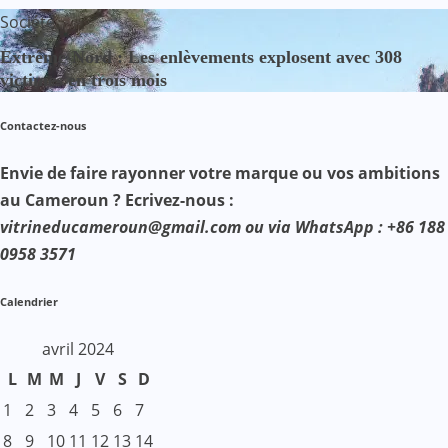
Société
Extrême-Nord : Les enlèvements explosent avec 308
victimes en trois mois
Contactez-nous
Envie de faire rayonner votre marque ou vos ambitions
au Cameroun ? Ecrivez-nous :
vitrineducameroun@gmail.com ou via WhatsApp : +86 188
0958 3571
Calendrier
avril 2024
L
M
M
J
V
S
D
1
2
3
4
5
6
7
8
9
10
11
12
13
14