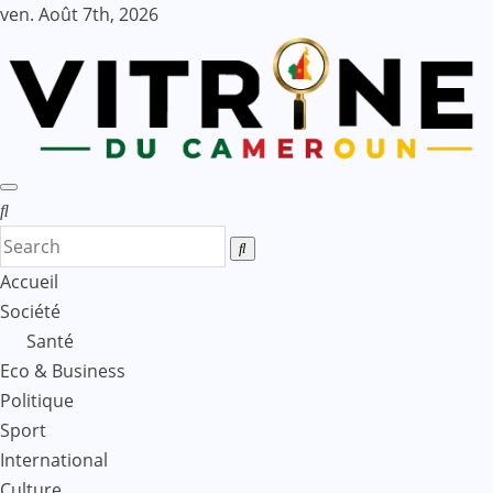
Skip
ven. Août 7th, 2026
to
content
Accueil
Société
Santé
Eco & Business
Politique
Sport
International
Culture