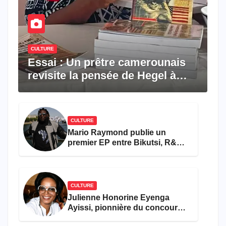
CULTURE
Essai : Un prêtre camerounais
revisite la pensée de Hegel à
travers le rêve américain
CULTURE
Mario Raymond publie un
premier EP entre Bikutsi, R&B
et pop française
CULTURE
Julienne Honorine Eyenga
Ayissi, pionnière du concours
Miss Cameroun, est décédée