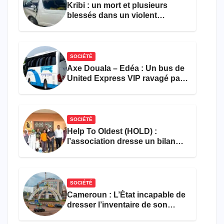
Kribi : un mort et plusieurs
blessés dans un violent
accident près du port
SOCIÉTÉ
Axe Douala – Edéa : Un bus de
United Express VIP ravagé par
les flammes à Missole
SOCIÉTÉ
Help To Oldest (HOLD) :
l’association dresse un bilan
encourageant au premier
semestre de 2026
SOCIÉTÉ
Cameroun : L’État incapable de
dresser l’inventaire de son
propre patrimoine