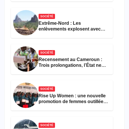
formations en hôtellerie-
restauration
SOCIÉTÉ
Extrême-Nord : Les
enlèvements explosent avec
308 victimes en trois mois
SOCIÉTÉ
Recensement au Cameroun :
Trois prolongations, l’État ne
parvient toujours pas à achever
le comptage de la population
SOCIÉTÉ
Rise Up Women : une nouvelle
promotion de femmes outillées
pour l’emploi et
l’entrepreneuriat
SOCIÉTÉ