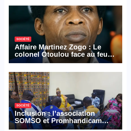
SOCIÉTÉ
Affaire Martinez Zogo : Le
colonel Otoulou face au feu
croisé des avocats de la
défense
SOCIÉTÉ
Inclusion : l’association
SOMSO et Promhandicam
militent en faveur d’une