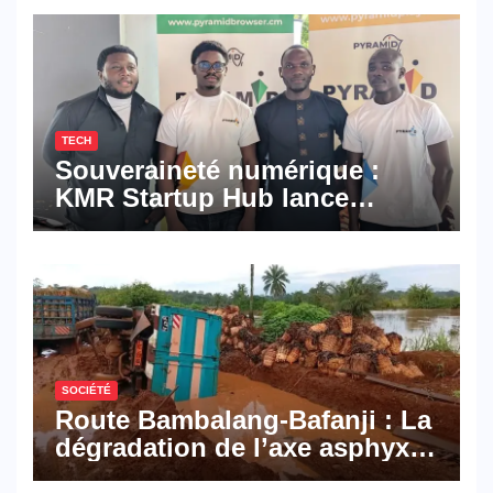
TECH
Souveraineté numérique :
KMR Startup Hub lance
Pyramid Browser et Pyramid
Mail, deux solutions
numériques made in
Cameroon
SOCIÉTÉ
Route Bambalang-Bafanji : La
dégradation de l’axe asphyxie
les activités économiques