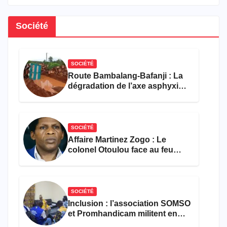
Société
SOCIÉTÉ
Route Bambalang-Bafanji : La
dégradation de l’axe asphyxie
les activités économiques
SOCIÉTÉ
Affaire Martinez Zogo : Le
colonel Otoulou face au feu
croisé des avocats de la
défense
SOCIÉTÉ
Inclusion : l’association SOMSO
et Promhandicam militent en
faveur d’une réforme des