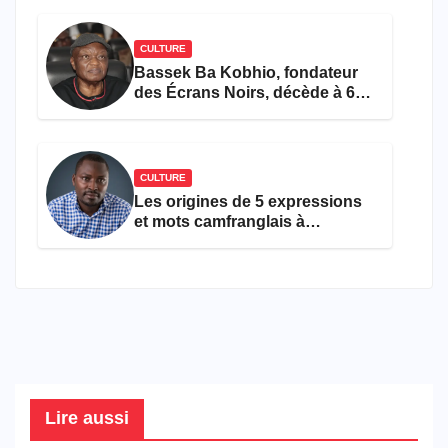
CULTURE
Bassek Ba Kobhio, fondateur
des Écrans Noirs, décède à 69
ans
CULTURE
Les origines de 5 expressions
et mots camfranglais à
connaître en 2026
Lire aussi