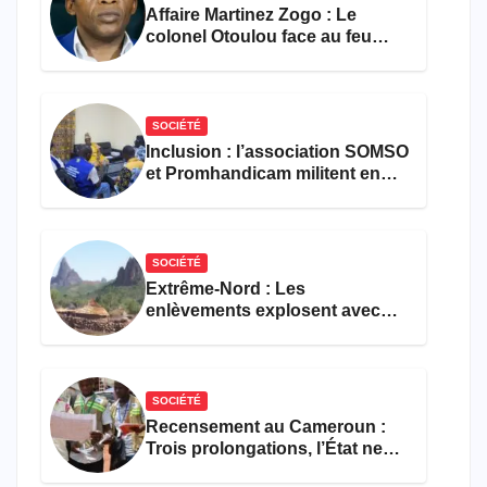
Affaire Martinez Zogo : Le
colonel Otoulou face au feu
croisé des avocats de la
défense
SOCIÉTÉ
Inclusion : l’association SOMSO
et Promhandicam militent en
faveur d’une réforme des
formations en hôtellerie-
restauration
SOCIÉTÉ
Extrême-Nord : Les
enlèvements explosent avec
308 victimes en trois mois
SOCIÉTÉ
Recensement au Cameroun :
Trois prolongations, l’État ne
parvient toujours pas à achever