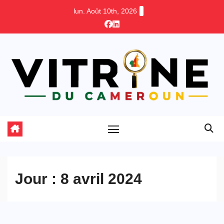
Skip
lun. Août 10th, 2026
to
content
Jour :
8 avril 2024