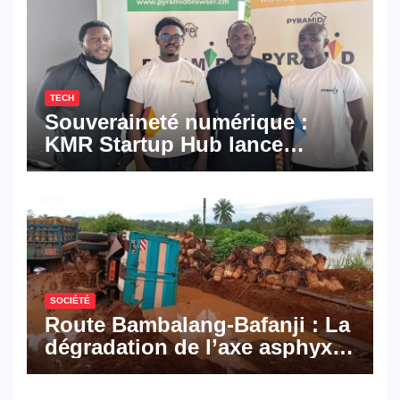
TECH
Souveraineté numérique :
KMR Startup Hub lance
Pyramid Browser et Pyramid
Mail, deux solutions
numériques made in
Cameroon
SOCIÉTÉ
Route Bambalang-Bafanji : La
dégradation de l’axe asphyxie
les activités économiques