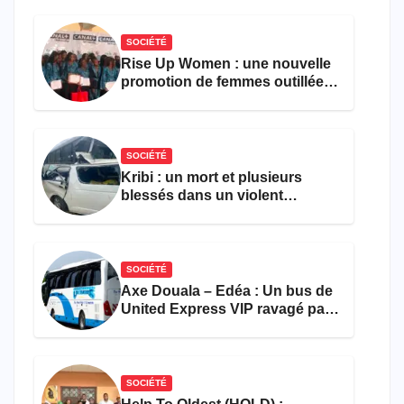
le comptage de la population
SOCIÉTÉ
Rise Up Women : une nouvelle
promotion de femmes outillées
pour l’emploi et
l’entrepreneuriat
SOCIÉTÉ
Kribi : un mort et plusieurs
blessés dans un violent
accident près du port
SOCIÉTÉ
Axe Douala – Edéa : Un bus de
United Express VIP ravagé par
les flammes à Missole
SOCIÉTÉ