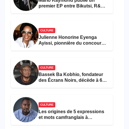
Mario Raymond publie un
premier EP entre Bikutsi, R&B
et pop française
CULTURE
Julienne Honorine Eyenga
Ayissi, pionnière du concours
Miss Cameroun, est décédée
CULTURE
Bassek Ba Kobhio, fondateur
des Écrans Noirs, décède à 69
ans
CULTURE
Les origines de 5 expressions
et mots camfranglais à
connaître en 2026