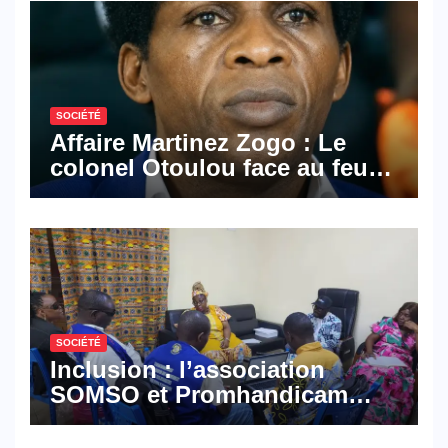
SOCIÉTÉ
Affaire Martinez Zogo : Le
colonel Otoulou face au feu
croisé des avocats de la
défense
SOCIÉTÉ
Inclusion : l’association
SOMSO et Promhandicam
militent en faveur d’une
réforme des formations en