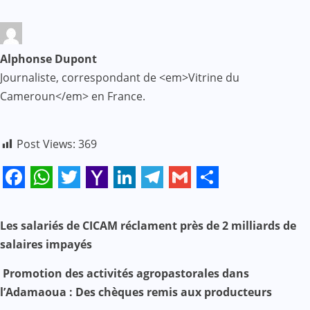
Alphonse Dupont
Journaliste, correspondant de <em>Vitrine du
Cameroun</em> en France.
Post Views:
369
Facebook
WhatsApp
Twitter
Yahoo
LinkedIn
Telegram
Gmail
Share
Mail
N
Les salariés de CICAM réclament près de 2 milliards de
salaires impayés
a
Promotion des activités agropastorales dans
v
l’Adamaoua : Des chèques remis aux producteurs
i