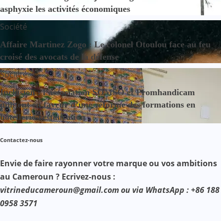
asphyxie les activités économiques
Société
Affaire Martinez Zogo : Le colonel Otoulou face au feu
croisé des avocats de la défense
Société
Inclusion : l’association SOMSO et Promhandicam
militent en faveur d’une réforme des formations en
hôtellerie-restauration
Contactez-nous
Envie de faire rayonner votre marque ou vos ambitions
au Cameroun ? Ecrivez-nous :
vitrineducameroun@gmail.com ou via WhatsApp : +86 188
0958 3571