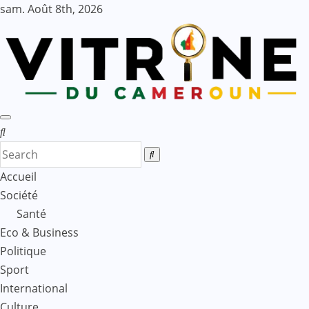
Skip
sam. Août 8th, 2026
to
content
Accueil
Société
Santé
Eco & Business
Politique
Sport
International
Culture